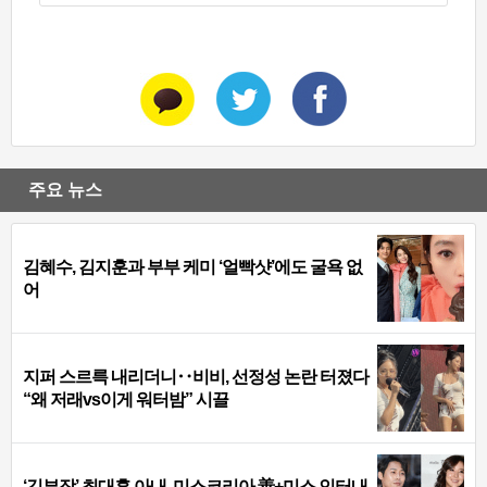
주요 뉴스
김혜수, 김지훈과 부부 케미 ‘얼빡샷’에도 굴욕 없
어
지퍼 스르륵 내리더니‥비비, 선정성 논란 터졌다
“왜 저래vs이게 워터밤” 시끌
‘김부장’ 최대훈 아내, 미스코리아 善+미스 인터내