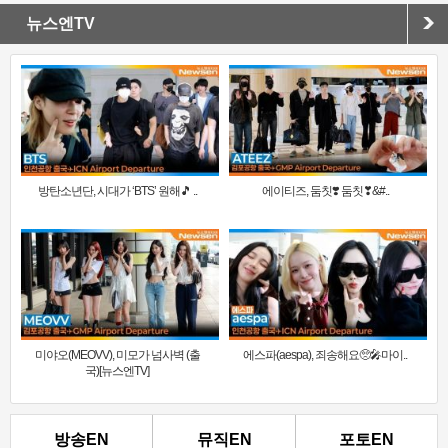
뉴스엔TV
방탄소년단, 시대가 ‘BTS’ 원해🎵 ..
에이티즈, 둠칫❣️ 둠칫❣&#..
미야오(MEOVV), 미모가 넘사벽 (출
에스파(aespa), 죄송해요🥺🎤마이..
국)[뉴스엔TV]
방송EN
뮤직EN
포토EN