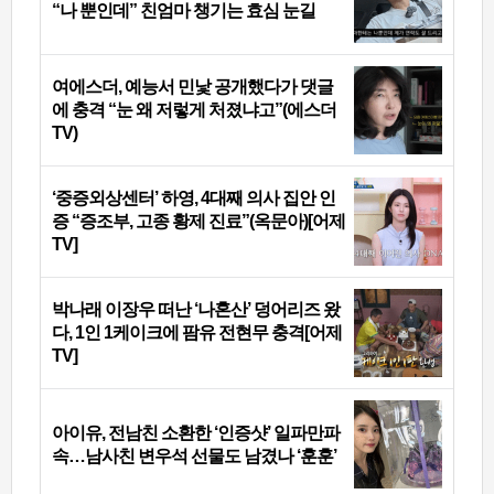
“나 뿐인데” 친엄마 챙기는 효심 눈길
여에스더, 예능서 민낯 공개했다가 댓글
에 충격 “눈 왜 저렇게 처졌냐고”(에스더
TV)
‘중증외상센터’ 하영, 4대째 의사 집안 인
증 “증조부, 고종 황제 진료”(옥문아)[어제
TV]
박나래 이장우 떠난 ‘나혼산’ 덩어리즈 왔
다, 1인 1케이크에 팜유 전현무 충격[어제
TV]
아이유, 전남친 소환한 ‘인증샷’ 일파만파
속…남사친 변우석 선물도 남겼나 ‘훈훈’