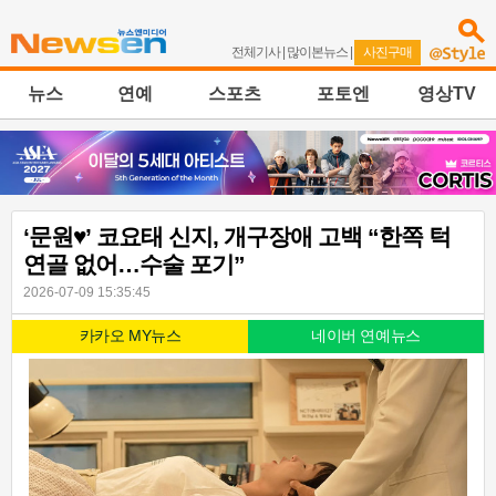
전체기사
|
많이본뉴스
|
사진구매
뉴스
연예
스포츠
포토엔
영상TV
‘문원♥’ 코요태 신지, 개구장애 고백 “한쪽 턱
연골 없어…수술 포기”
2026-07-09 15:35:45
카카오 MY뉴스
네이버 연예뉴스