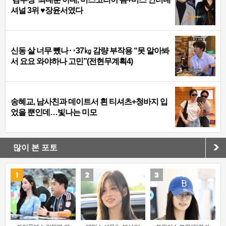
셔널 3위 ♥장윤서였다
신동 살 너무 뺐나‥37㎏ 감량 부작용 “못 알아봐
서 요요 와야하나 고민”(전현무계획4)
송혜교, 남사친과 데이트서 흰 티셔츠+청바지 입
었을 뿐인데…빛나는 미모
많이 본 포토