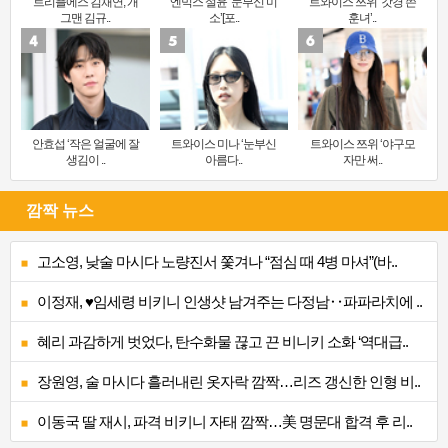
트리플에스 김채연, 개
엔믹스 설윤 ‘눈부신 미
트와이스 쯔위 ‘갓경 쓴
그맨 김규..
소’[포..
훈녀’..
안효섭 ‘작은 얼굴에 잘
트와이스 미나 ‘눈부신
트와이스 쯔위 ‘야구모
생김이 ..
아름다..
자만 써..
깜짝 뉴스
고소영, 낮술 마시다 노량진서 쫓겨나 “점심 때 4병 마셔”(바..
이정재, ♥임세령 비키니 인생샷 남겨주는 다정남‥파파라치에 ..
혜리 과감하게 벗었다, 탄수화물 끊고 끈 비니키 소화 ‘역대급..
장원영, 술 마시다 흘러내린 옷자락 깜짝…리즈 갱신한 인형 비..
이동국 딸 재시, 파격 비키니 자태 깜짝…美 명문대 합격 후 리..