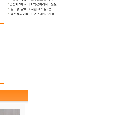
엄정화 “이 나이에 액션이라니‥눈물 ..
‘김부장’ 감독, 소지섭 캐스팅 2번 ..
‘중소돌의 기적’ 키오프, 3년만 사옥..