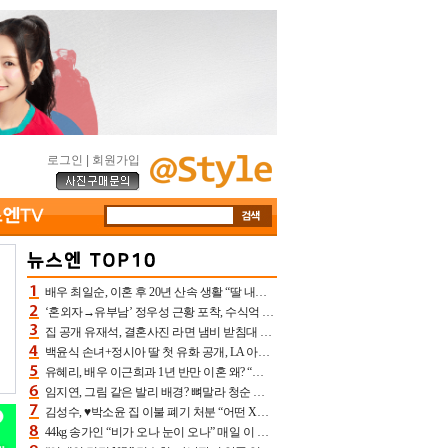
로그인
|
회원가입
배우 최일순, 이혼 후 20년 산속 생활 “딸 내가 버렸다고 원망‥맘 아파”(특종)[어제TV]
‘혼외자→유부남’ 정우성 근황 포착, 수식억 해킹 피해 후배 만났다 “존경하는”
집 공개 유재석, 결혼사진 라면 냄비 받침대 되고 분노‥가족사진도 피해(놀뭐)[어제TV]
백윤식 손녀+정시아 딸 첫 유화 공개, LA 아트쇼→서울국제조각페스타 작가다운 수준급 실력
유혜리, 배우 이근희과 1년 반만 이혼 왜? “식칼 꽂고 의자 던져” 충격 폭로(특종)[어제TV]
임지연, 그림 같은 발리 배경? 뼈말라 청순 비키니 핏에 상대 안 되네
김성수, ♥박소윤 집 이불 폐기 처분 “어떤 X이랑 썼을지 몰라” 질투(신랑수업2)[어제TV]
44kg 송가인 “비가 오나 눈이 오나” 매일 이 운동, 허벅지 근육량 상승+체지방 감소