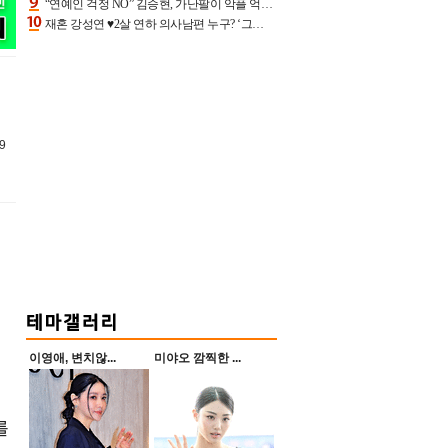
“연예인 걱정 NO” 김승현, 가난팔이 악플 억울할만‥아내+딸과 日 여행
재혼 강성연 ♥2살 연하 의사남편 누구? ‘그알’ 자문의에 훈남 비주얼 초엘리트 스펙 [종합]
9
연
이영애, 변치않...
미야오 깜찍한 ...
를