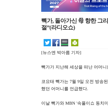
빽가, 돌아가신 母 향한 그리
절”(라디오쇼)
[뉴스엔 박아름 기자]
빽가가 지난해 세상을 떠난 어머니
코요태 빽가는 7월 9일 오전 방송된
했던 어머니를 언급했다.
이날 빽가와 MBN '속풀이쇼 동치