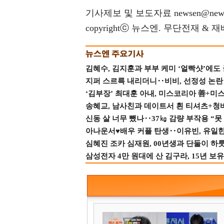
기사제보 및 보도자료 newsen@news
copyrightⓒ 뉴스엔. 무단전재 & 
김혜수, 김지훈과 부부 케미 ‘얼빡샷’에도
지퍼 스르륵 내리더니‥비비, 선정성 논란 터
‘김부장’ 최대훈 아내, 미스코리아 善+미
송혜교, 남사친과 데이트서 흰 티셔츠+청
신동 살 너무 뺐나‥37㎏ 감량 부작용 “못
아나운서♥배우 커플 탄생‥이유빈, 유일한 최
심혜진 조카 심재원, 00년생과 단둘이 하룻밤
삼성전자 4만 원대에 산 김구라, 15년 보유