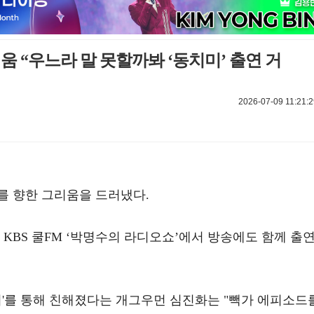
움 “우느라 말 못할까봐 ‘동치미’ 출연 거
2026-07-09 11:21:2
를 향한 그리움을 드러냈다.
 KBS 쿨FM ‘박명수의 라디오쇼’에서 방송에도 함께 출
미'를 통해 친해졌다는 개그우먼 심진화는 "빽가 에피소드