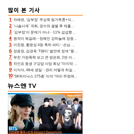
차예련, ‘김부장’ 주상욱 링거투혼+식스팩 비화 “옷 벗는데 아저씨는 안 된다고”(차장금)
‘나솔사계’ 국화, 경수와 결별 후 재출연…첫인상 3표 몰표
‘김부장’이 문제가 아냐‥11% 섭섭했던 ‘재벌X형사2’ 돈·빽 총동원해 컴백 [TV보고서]
원작이 뭐길래‥정해인 강하늘에 장원영까지 참여한 이 영화
이찬원, 황윤성 4등 축하 파티‥손님 모으려 블랙핑크 지수와 친한 척(편스토랑)[어제TV]
장윤정, 김경욱 ‘T팬티’ 발언에 정색 “묻지 않았는데, 그것도 성희롱”(장공장)
부친 가정폭력 보고 큰 방은희, 2번 이혼 후 잠수→母 고독사에 자책(특종세상)[어제TV]
차인표 동생 구강암 사망 회상 “마지막 순간 동생 손 잡아준 신애라, 두고두고 고마워” (신애라이프)
이지아, 48세 생일‥관리 어떻게 하길래 놀라운 동안 미모
‘SK하이닉스 275층’ 미자 “머리 뚜껑에서 사, 주식만 안 해도 돈 버는 것”