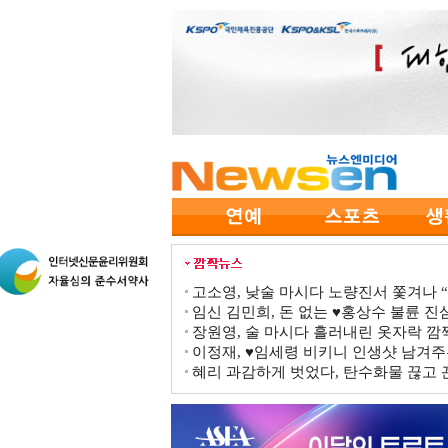
고소영, 낮술 마시다 노량진서 쫓겨나 “점
임신 김민희, 돈 없는 ♥홍상수 불륜 진심
장원영, 술 마시다 흘러내린 옷자락 
이정재, ♥임세령 비키니 인생샷 남겨주
혜리 과감하게 벗었다, 탄수화물 끊고 끈