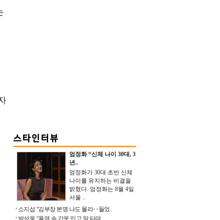
는
자
엄정화 “신체 나이 30대, 3
년..
엄정화가 30대 초반 신체
나이를 유지하는 비결을
밝혔다. 엄정화는 8월 4일
서울 ..
소지섭 “김부장 본명 나도 몰라‥들었..
박성웅 “폭염 속 갑옷 입고 말 타며 ..