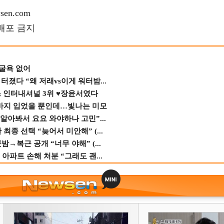
en.com
재배포 금지
 굴욕 없어
졌다 “왜 저래vs이게 워터밤...
스 인터내셔널 3위 ♥장윤서였다
바지 입었을 뿐인데…빛나는 미모
 알아봐서 요요 와야하나 고민”...
종 선택 “늦어서 미안해” (...
→복근 공개 “너무 야해” (...
 아파트 손해 처분 “그래도 괜...