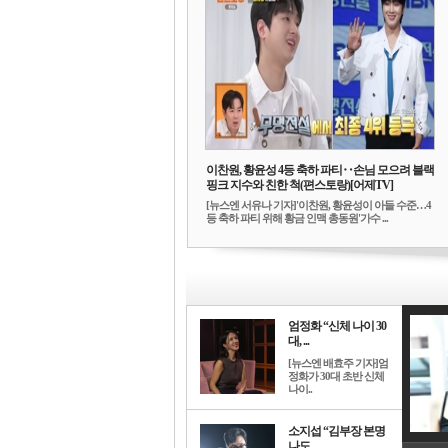
이찬원, 황윤성 4등 축하 파티‥손님 모으려 블랙
핑크 지수와 친한 척(편스토랑)[어제TV]
[뉴스엔 서유나 기자]'이찬원, 황윤성이 아들 수준…4
등 축하 파티 위해 황금 인맥 총동원'가수 ...
엄정화 “신체 나이 30
대, ...
[뉴스엔 배효주 기자]엄
정화가 30대 초반 신체
나이..
소지섭 “김부장 본명
나도...