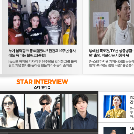
누가 블랙핑크 등 떠밀었나? 완전체 10주년 행사
밖에선 폭로전, TV선 싱글벙글
에도 속 타는 블링크 [종합]
면’ 출연, 피로감은 시청자 몫
[뉴스엔 하지원 기자]데뷔 10주년을 맞이한 그룹 블랙
[뉴스엔 하지원 기자]사생활 논란에
핑크 기념 행사를 둘러싼 팬들의 아쉬움이 좀처럼
민의 SBS 예능 '틈만 나면,' 출연분이 
가...
김
간 
[
우 
아, .
M
산서