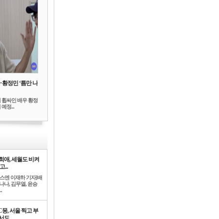
‥황정민 ‘틈만 나
 휩싸인 배우 황정
예정...
희애, 세월도 비켜
고...
뉴스엔 이재하 기자]배
나나, 김무열, 윤승
.
C몽, 서울 찍고 부
도 ...