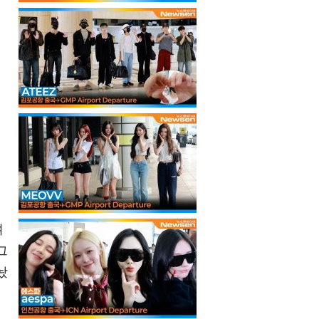
며
그
놨