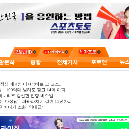
심 때 4병 마셔”(바로 그 고소...
…100억대 빌라도 팔고 14억 아파...
깜짝…리즈 갱신한 인형 비주얼
는 다정남‥파파라치에 걸린 11년차...
 비니키 소화 ‘역대급’