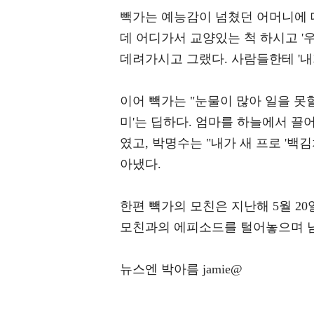
빽가는 예능감이 넘쳤던 어머니에 
데 어디가서 교양있는 척 하시고 '
데려가시고 그랬다. 사람들한테 '내
이어 빽가는 "눈물이 많아 일을 못
미'는 딥하다. 엄마를 하늘에서 끌
였고, 박명수는 "내가 새 프로 '백
아냈다.
한편 빽가의 모친은 지난해 5월 2
모친과의 에피소드를 털어놓으며 남
뉴스엔 박아름 jamie@