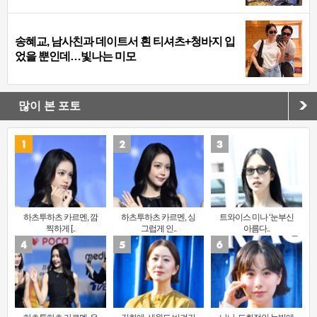
송혜교, 남사친과 데이트서 흰 티셔츠+청바지 입
었을 뿐인데…빛나는 미모
많이 본 포토
하츠투하츠 카르멘, 깜
하츠투하츠 카르멘, 싱
트와이스 미나 ‘눈부신
찍하게 [..
그럽게 인..
아름다..