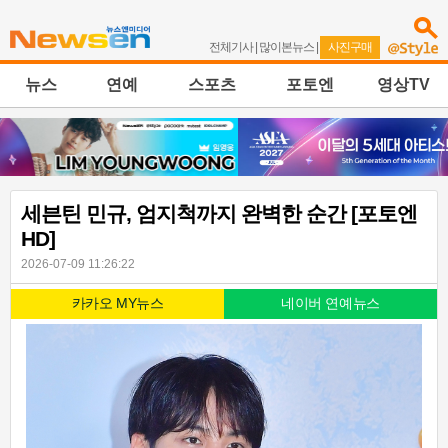
전체기사
|
많이본뉴스
|
사진구매
뉴스
연예
스포츠
포토엔
영상TV
세븐틴 민규, 엄지척까지 완벽한 순간 [포토엔
HD]
2026-07-09 11:26:22
카카오 MY뉴스
네이버 연예뉴스