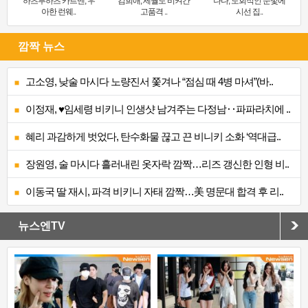
하츠투하츠 카르멘, 우
김희애, 세월도 비켜간
나나, 도회적인 눈빛에
아한 런웨..
고품격 ..
시선 집..
깜짝 뉴스
고소영, 낮술 마시다 노량진서 쫓겨나 “점심 때 4병 마셔”(바..
이정재, ♥임세령 비키니 인생샷 남겨주는 다정남‥파파라치에 ..
혜리 과감하게 벗었다, 탄수화물 끊고 끈 비니키 소화 ‘역대급..
장원영, 술 마시다 흘러내린 옷자락 깜짝…리즈 갱신한 인형 비..
이동국 딸 재시, 파격 비키니 자태 깜짝…美 명문대 합격 후 리..
뉴스엔TV