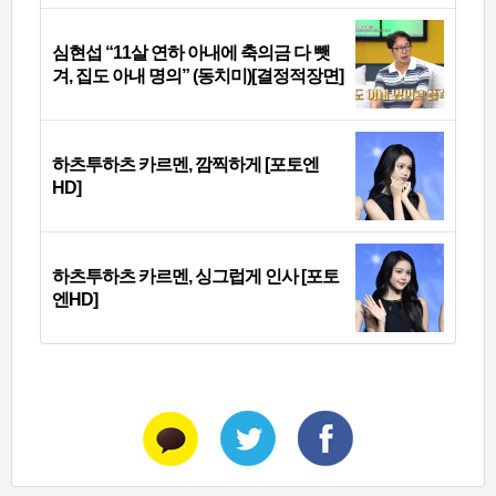
심현섭 “11살 연하 아내에 축의금 다 뺏
겨, 집도 아내 명의” (동치미)[결정적장면]
하츠투하츠 카르멘, 깜찍하게 [포토엔
HD]
하츠투하츠 카르멘, 싱그럽게 인사 [포토
엔HD]