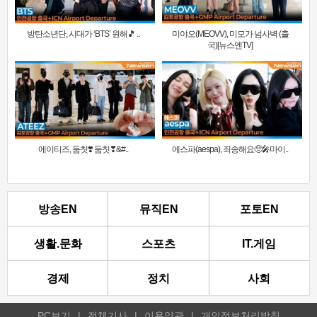
방탄소년단, 시대가 ‘BTS’ 원해🎵 ..
미야오(MEOVV), 미모가 넘사벽 (출
국)[뉴스엔TV]
에이티즈, 둠칫❣️ 둠칫❣&#..
에스파(aespa), 죄송해요🥺🎤마이..
방송EN
뮤직EN
포토EN
생활.문화
스포츠
IT.게임
경제
정치
사회
PC보기
|
전체기사
|
이용약관
|
개인정보처리방침