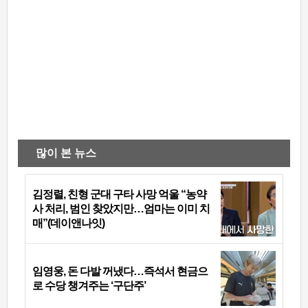
많이 본 뉴스
김정렬, 친형 군대 구타 사망 억울 “농약
사 처리, 범인 찾았지만…엄마는 이미 치
매”(데이앤나잇)
임영웅, 돈 다발 꺼냈다…즉석서 현금으
로 수당 챙겨주는 ‘구단주’