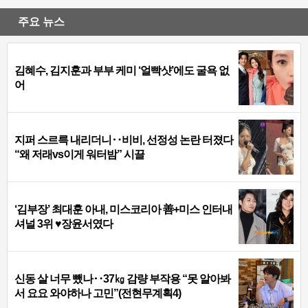
주요 뉴스
김혜수, 김지훈과 부부 케미 ‘얼빡샷’에도 굴욕 없
어
지퍼 스르륵 내리더니‥비비, 선정성 논란 터졌다
“왜 저래vs이게 워터밤” 시끌
‘김부장’ 최대훈 아내, 미스코리아 善+미스 인터내
셔널 3위 ♥장윤서였다
신동 살 너무 뺐나‥37㎏ 감량 부작용 “못 알아봐
서 요요 와야하나 고민”(전현무계획4)