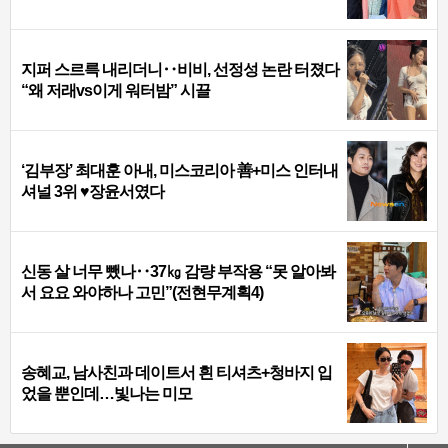
지퍼 스르륵 내리더니‥비비, 선정성 논란 터졌다
“왜 저래vs이게 워터밤” 시끌
‘김부장’ 최대훈 아내, 미스코리아 善+미스 인터내
셔널 3위 ♥장윤서였다
신동 살 너무 뺐나‥37㎏ 감량 부작용 “못 알아봐
서 요요 와야하나 고민”(전현무계획4)
송혜교, 남사친과 데이트서 흰 티셔츠+청바지 입
었을 뿐인데…빛나는 미모