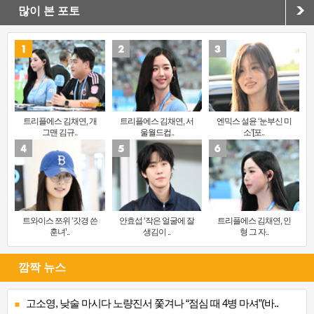
많이 본 포토
트리플에스 김채연, 개
트리플에스 김채연, 서
엔믹스 설윤 ‘눈부신 미
그맨 김규..
울월드컵..
소’[포..
트와이스 쯔위 ‘갓경 쓴
안효섭 ‘작은 얼굴에 잘
트리플에스 김채연, 인
훈녀’..
생김이 ..
형 그 자..
깜짝 뉴스
고소영, 낮술 마시다 노량진서 쫓겨나 “점심 때 4병 마셔”(바..