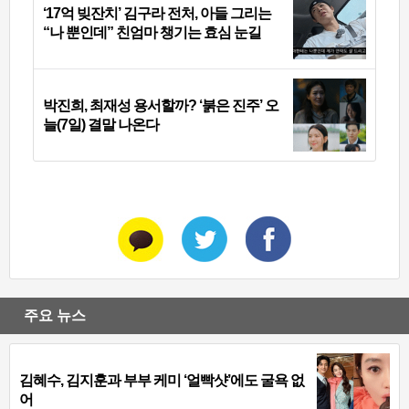
‘17억 빚잔치’ 김구라 전처, 아들 그리는
“나 뿐인데” 친엄마 챙기는 효심 눈길
박진희, 최재성 용서할까? ‘붉은 진주’ 오
늘(7일) 결말 나온다
주요 뉴스
김혜수, 김지훈과 부부 케미 ‘얼빡샷’에도 굴욕 없
어