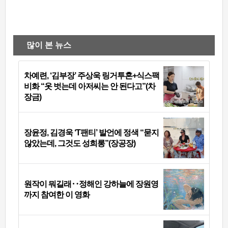
많이 본 뉴스
차예련, ‘김부장’ 주상욱 링거투혼+식스팩
비화 “옷 벗는데 아저씨는 안 된다고”(차
장금)
장윤정, 김경욱 ‘T팬티’ 발언에 정색 “묻지
않았는데, 그것도 성희롱”(장공장)
원작이 뭐길래‥정해인 강하늘에 장원영
까지 참여한 이 영화