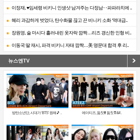
이정재, ♥임세령 비키니 인생샷 남겨주는 다정남‥파파라치에 ..
혜리 과감하게 벗었다, 탄수화물 끊고 끈 비니키 소화 ‘역대급..
장원영, 술 마시다 흘러내린 옷자락 깜짝…리즈 갱신한 인형 비..
이동국 딸 재시, 파격 비키니 자태 깜짝…美 명문대 합격 후 리..
뉴스엔TV
방탄소년단, 시대가 ‘BTS’ 원해🎵 ..
에이티즈, 둠칫❣️ 둠칫❣&#..