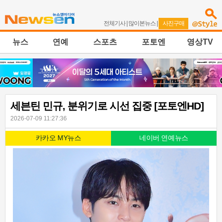
전체기사
|
많이본뉴스
|
사진구매
뉴스
연예
스포츠
포토엔
영상TV
세븐틴 민규, 분위기로 시선 집중 [포토엔HD]
2026-07-09 11:27:36
카카오 MY뉴스
네이버 연예뉴스