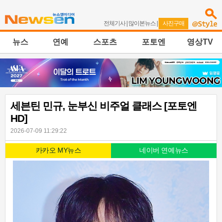
전체기사
|
많이본뉴스
|
사진구매
뉴스
연예
스포츠
포토엔
영상TV
세븐틴 민규, 눈부신 비주얼 클래스 [포토엔
HD]
2026-07-09 11:29:22
카카오 MY뉴스
네이버 연예뉴스