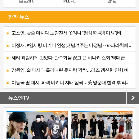
[포토엔H..
MLB 시..
얼’[포..
깜짝 뉴스
고소영, 낮술 마시다 노량진서 쫓겨나 “점심 때 4병 마셔”(바..
이정재, ♥임세령 비키니 인생샷 남겨주는 다정남‥파파라치에 ..
혜리 과감하게 벗었다, 탄수화물 끊고 끈 비니키 소화 ‘역대급..
장원영, 술 마시다 흘러내린 옷자락 깜짝…리즈 갱신한 인형 비..
이동국 딸 재시, 파격 비키니 자태 깜짝…美 명문대 합격 후 리..
뉴스엔TV