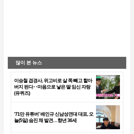
많이 본 뉴스
이승철 겹경사, 위고비로 살 쪽 빼고 할아
버지 된다‥마음으로 낳은 딸 임신 자랑
(유퀴즈)
‘71만 유튜버’ 배인규 신남성연대 대표, 오
늘(5일) 숨진 채 발견…향년 36세