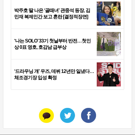
박주호 딸 나은 ‘골때녀’ 관중석 등장, 김
민재 복제인간 보고 혼란 [결정적장면]
‘나는 SOLO’ 33기 첫날부터 반전…첫인
상 0표 영호, 호감남 급부상
‘드라우닝 걔’ 우즈, 데뷔 12년만 일냈다…
체조경기장 입성 확정