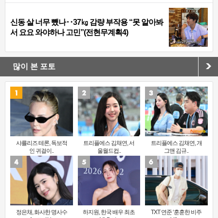
신동 살 너무 뺐나‥37㎏ 감량 부작용 “못 알아봐
서 요요 와야하나 고민”(전현무계획4)
많이 본 포토
샤를리즈 테론, 독보적
트리플에스 김채연, 서
트리플에스 김채연, 개
인 귀걸이..
울월드컵..
그맨 김규..
정은채, 화사한 명사수
하지원, 한국 배우 최초
TXT 연준 ‘훈훈한 비주