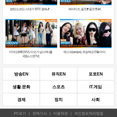
방탄소년단, 시대가 ‘BTS’ 원해🎵 ..
에이티즈, 둠칫❣️ 둠칫❣&#..
미야오(MEOVV), 미모가 넘사벽 (출
에스파(aespa), 죄송해요🥺🎤마이..
국)[뉴스엔TV]
방송EN
뮤직EN
포토EN
생활.문화
스포츠
IT.게임
경제
정치
사회
PC보기
|
전체기사
|
이용약관
|
개인정보처리방침