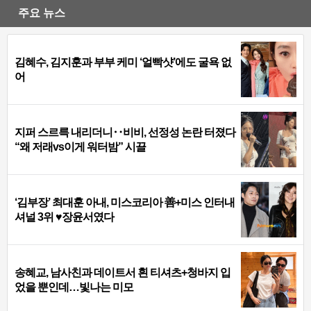
주요 뉴스
김혜수, 김지훈과 부부 케미 ‘얼빡샷’에도 굴욕 없
어
지퍼 스르륵 내리더니‥비비, 선정성 논란 터졌다
“왜 저래vs이게 워터밤” 시끌
‘김부장’ 최대훈 아내, 미스코리아 善+미스 인터내
셔널 3위 ♥장윤서였다
송혜교, 남사친과 데이트서 흰 티셔츠+청바지 입
었을 뿐인데…빛나는 미모