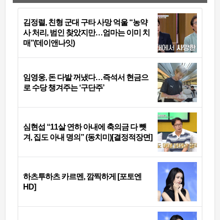
김정렬, 친형 군대 구타 사망 억울 “농약
사 처리, 범인 찾았지만…엄마는 이미 치
매”(데이앤나잇)
임영웅, 돈 다발 꺼냈다…즉석서 현금으
로 수당 챙겨주는 ‘구단주’
심현섭 “11살 연하 아내에 축의금 다 뺏
겨, 집도 아내 명의” (동치미)[결정적장면]
하츠투하츠 카르멘, 깜찍하게 [포토엔
HD]