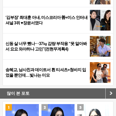
‘김부장’ 최대훈 아내, 미스코리아 善+미스 인터내
셔널 3위 ♥장윤서였다
신동 살 너무 뺐나‥37㎏ 감량 부작용 “못 알아봐
서 요요 와야하나 고민”(전현무계획4)
송혜교, 남사친과 데이트서 흰 티셔츠+청바지 입
었을 뿐인데…빛나는 미모
많이 본 포토