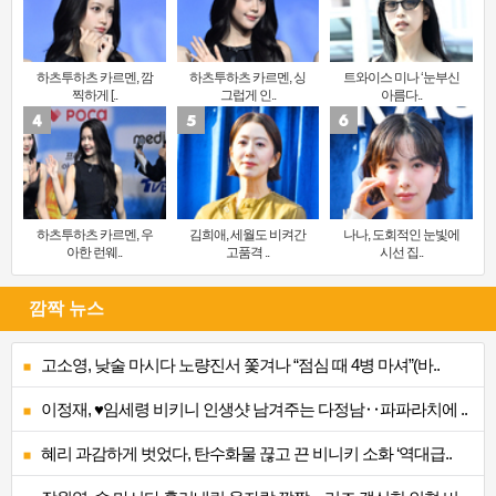
하츠투하츠 카르멘, 깜
하츠투하츠 카르멘, 싱
트와이스 미나 ‘눈부신
찍하게 [..
그럽게 인..
아름다..
하츠투하츠 카르멘, 우
김희애, 세월도 비켜간
나나, 도회적인 눈빛에
아한 런웨..
고품격 ..
시선 집..
깜짝 뉴스
고소영, 낮술 마시다 노량진서 쫓겨나 “점심 때 4병 마셔”(바..
이정재, ♥임세령 비키니 인생샷 남겨주는 다정남‥파파라치에 ..
혜리 과감하게 벗었다, 탄수화물 끊고 끈 비니키 소화 ‘역대급..