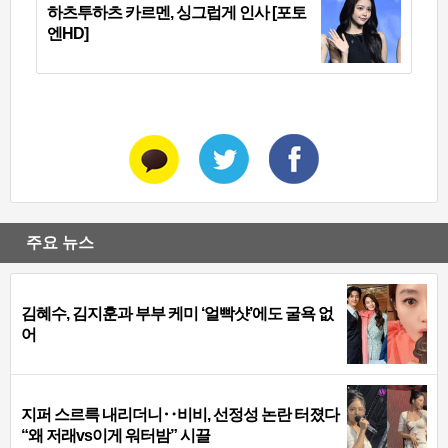
하츠투하츠 카르멘, 싱그럽게 인사 [포토
엔HD]
주요 뉴스
김혜수, 김지훈과 부부 케미 ‘얼빡샷’에도 굴욕 없
어
지퍼 스르륵 내리더니‥비비, 선정성 논란 터졌다
“왜 저래vs이게 워터밤” 시끌