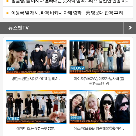
장원영, 술 마시다 흘러내린 옷자락 깜짝…리즈 갱신한 인형 비..
이동국 딸 재시, 파격 비키니 자태 깜짝…美 명문대 합격 후 리..
뉴스엔TV
방탄소년단, 시대가 ‘BTS’ 원해🎵 ..
미야오(MEOVV), 미모가 넘사벽 (출
국)[뉴스엔TV]
에이티즈, 둠칫❣️ 둠칫❣&#..
에스파(aespa), 죄송해요🥺🎤마이..