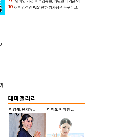
“연예인 걱정 NO” 김승현, 가난팔이 악플 억울할만‥아내+딸과 日 여행
재혼 강성연 ♥2살 연하 의사남편 누구? ‘그알’ 자문의에 훈남 비주얼 초엘리트 스펙 [종합]
0
까
이영애, 변치않...
미야오 깜찍한 ...
장