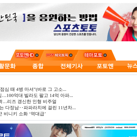
심 때 4병 마셔”(바로 그 고소...
…100억대 빌라도 팔고 14억 아파...
깜짝…리즈 갱신한 인형 비주얼
는 다정남‥파파라치에 걸린 11년차...
 비니키 소화 ‘역대급’