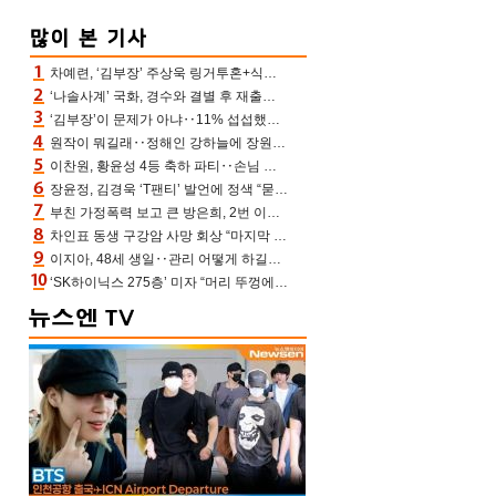
차예련, ‘김부장’ 주상욱 링거투혼+식스팩 비화 “옷 벗는데 아저씨는 안 된다고”(차장금)
‘나솔사계’ 국화, 경수와 결별 후 재출연…첫인상 3표 몰표
‘김부장’이 문제가 아냐‥11% 섭섭했던 ‘재벌X형사2’ 돈·빽 총동원해 컴백 [TV보고서]
원작이 뭐길래‥정해인 강하늘에 장원영까지 참여한 이 영화
이찬원, 황윤성 4등 축하 파티‥손님 모으려 블랙핑크 지수와 친한 척(편스토랑)[어제TV]
장윤정, 김경욱 ‘T팬티’ 발언에 정색 “묻지 않았는데, 그것도 성희롱”(장공장)
부친 가정폭력 보고 큰 방은희, 2번 이혼 후 잠수→母 고독사에 자책(특종세상)[어제TV]
차인표 동생 구강암 사망 회상 “마지막 순간 동생 손 잡아준 신애라, 두고두고 고마워” (신애라이프)
이지아, 48세 생일‥관리 어떻게 하길래 놀라운 동안 미모
‘SK하이닉스 275층’ 미자 “머리 뚜껑에서 사, 주식만 안 해도 돈 버는 것”