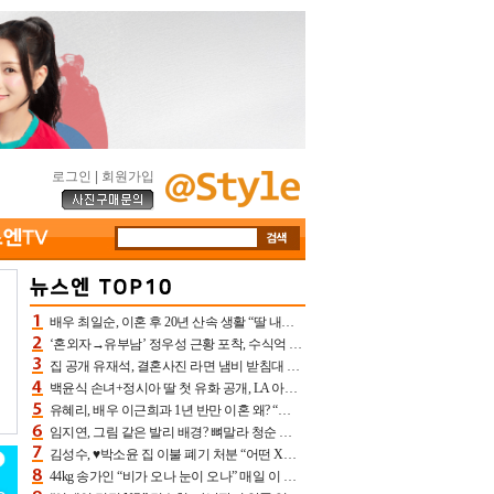
로그인
|
회원가입
배우 최일순, 이혼 후 20년 산속 생활 “딸 내가 버렸다고 원망‥맘 아파”(특종)[어제TV]
‘혼외자→유부남’ 정우성 근황 포착, 수식억 해킹 피해 후배 만났다 “존경하는”
집 공개 유재석, 결혼사진 라면 냄비 받침대 되고 분노‥가족사진도 피해(놀뭐)[어제TV]
백윤식 손녀+정시아 딸 첫 유화 공개, LA 아트쇼→서울국제조각페스타 작가다운 수준급 실력
유혜리, 배우 이근희과 1년 반만 이혼 왜? “식칼 꽂고 의자 던져” 충격 폭로(특종)[어제TV]
임지연, 그림 같은 발리 배경? 뼈말라 청순 비키니 핏에 상대 안 되네
김성수, ♥박소윤 집 이불 폐기 처분 “어떤 X이랑 썼을지 몰라” 질투(신랑수업2)[어제TV]
44kg 송가인 “비가 오나 눈이 오나” 매일 이 운동, 허벅지 근육량 상승+체지방 감소