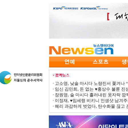
고소영, 낮술 마시다 노량진서 쫓겨나 “점
임신 김민희, 돈 없는 ♥홍상수 불륜 진심
장원영, 술 마시다 흘러내린 옷자락 
이정재, ♥임세령 비키니 인생샷 남겨주
혜리 과감하게 벗었다, 탄수화물 끊고 끈