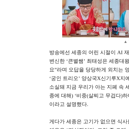
▲ 
방송에선 세종의 어린 시절이 AI 
변신한 ‘큰별쌤’ 최태성은 세종대왕
요”라며 오답을 당당하게 외치는 엉
‘궁인 트리오’ 양상국X신기루X지
소실돼 지금 우리가 아는 지폐 속 
종에 대해) ‘비중(살찌고 무겁다)
이라고 설명했다.
게다가 세종은 고기가 없으면 식사를