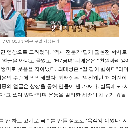
TV CHOSUN ‘왕은 무얼 자셨는가’
재연 영상으로 그려졌다. ‘역사 전문가’답게 집현전 학사로
 얼굴을 아냐고 물었고, 'MZ궁녀' 지예은은 “천원짜리잖
뚱미로 웃음을 자아냈다. 최태성은 “갈 길이 험하다”라
예은의 수준에 막막해했다. 최태성은 “임진왜란 때 어진이
세종의 얼굴은 상상을 통해 만들어 낸 가짜다. 실록에도 (
하다’고 쓰여 있다”라며 운동을 멀리한 세종의 체구가 컸을
 안 하고 고기로 국수를 만들 정도로 ‘육식왕’이었다. 지