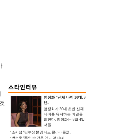
아
며
세
엄정화 “신체 나이 30대, 3
 것
년..
엄정화가 30대 초반 신체
나이를 유지하는 비결을
밝혔다. 엄정화는 8월 4일
서울 ..
소지섭 “김부장 본명 나도 몰라‥들었..
박성웅 “폭염 속 갑옷 입고 말 타며 ..