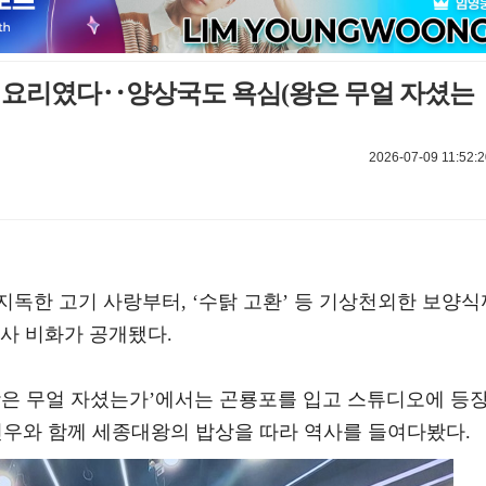
환 요리였다‥양상국도 욕심(왕은 무얼 자셨는
2026-07-09 11:52:2
독한 고기 사랑부터, ‘수탉 고환’ 등 기상천외한 보양식
사 비화가 공개됐다.
N ‘왕은 무얼 자셨는가’에서는 곤룡포를 입고 스튜디오에 등
이민우와 함께 세종대왕의 밥상을 따라 역사를 들여다봤다.