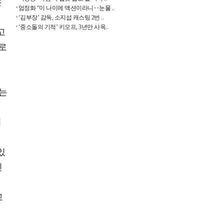
은
엄정화 “이 나이에 액션이라니‥눈물 ..
‘김부장’ 감독, 소지섭 캐스팅 2번 ..
‘중소돌의 기적’ 키오프, 3년만 사옥..
고
로
때는
지
있
인
고