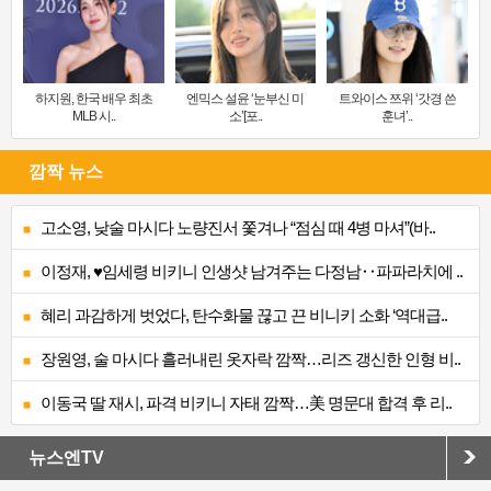
하지원, 한국 배우 최초
엔믹스 설윤 ‘눈부신 미
트와이스 쯔위 ‘갓경 쓴
MLB 시..
소’[포..
훈녀’..
깜짝 뉴스
고소영, 낮술 마시다 노량진서 쫓겨나 “점심 때 4병 마셔”(바..
이정재, ♥임세령 비키니 인생샷 남겨주는 다정남‥파파라치에 ..
혜리 과감하게 벗었다, 탄수화물 끊고 끈 비니키 소화 ‘역대급..
장원영, 술 마시다 흘러내린 옷자락 깜짝…리즈 갱신한 인형 비..
이동국 딸 재시, 파격 비키니 자태 깜짝…美 명문대 합격 후 리..
뉴스엔TV