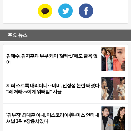
주요 뉴스
김혜수, 김지훈과 부부 케미 ‘얼빡샷’에도 굴욕 없
어
지퍼 스르륵 내리더니‥비비, 선정성 논란 터졌다
“왜 저래vs이게 워터밤” 시끌
‘김부장’ 최대훈 아내, 미스코리아 善+미스 인터내
셔널 3위 ♥장윤서였다