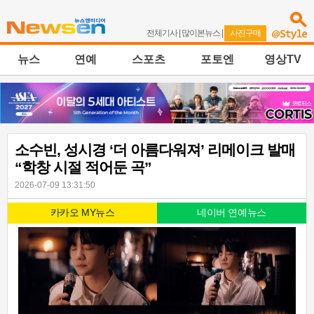
전체기사
|
많이본뉴스
|
사진구매
뉴스
연예
스포츠
포토엔
영상TV
소수빈, 성시경 ‘더 아름다워져’ 리메이크 발매
“학창 시절 적어둔 곡”
2026-07-09 13:31:50
카카오 MY뉴스
네이버 연예뉴스