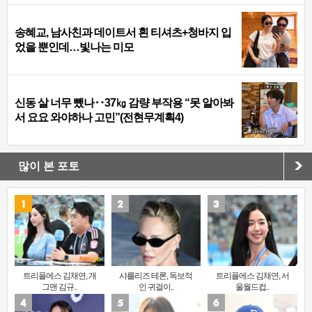
송혜교, 남사친과 데이트서 흰 티셔츠+청바지 입
었을 뿐인데…빛나는 미모
신동 살 너무 뺐나‥37㎏ 감량 부작용 “못 알아봐
서 요요 와야하나 고민”(전현무계획4)
많이 본 포토
트리플에스 김채연, 개
샤를리즈 테론, 독보적
트리플에스 김채연, 서
그맨 김규..
인 귀걸이..
울월드컵..