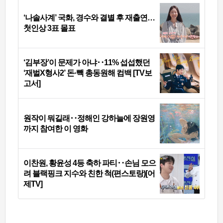
‘나솔사계’ 국화, 경수와 결별 후 재출연…
첫인상 3표 몰표
‘김부장’이 문제가 아냐‥11% 섭섭했던
‘재벌X형사2’ 돈·빽 총동원해 컴백 [TV보
고서]
원작이 뭐길래‥정해인 강하늘에 장원영
까지 참여한 이 영화
이찬원, 황윤성 4등 축하 파티‥손님 모으
려 블랙핑크 지수와 친한 척(편스토랑)[어
제TV]