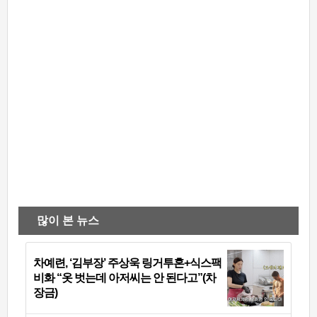
많이 본 뉴스
차예련, ‘김부장’ 주상욱 링거투혼+식스팩
비화 “옷 벗는데 아저씨는 안 된다고”(차
장금)