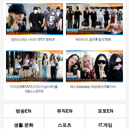
방탄소년단, 시대가 ‘BTS’ 원해🎵 ..
에이티즈, 둠칫❣️ 둠칫❣&#..
미야오(MEOVV), 미모가 넘사벽 (출
에스파(aespa), 죄송해요🥺🎤마이..
국)[뉴스엔TV]
방송EN
뮤직EN
포토EN
생활.문화
스포츠
IT.게임