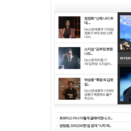
엄정화 “신체 나이 30
대, ...
[뉴스엔 배효주 기자]엄
정화가 30대 초반 신체
나이..
소지섭 “김부장 본명
나도...
[뉴스엔 하지원 기
자]'김부장' 소지섭이 ..
박성웅 “폭염 속 갑옷
입...
[뉴스엔 배효주 기자]박
성웅이 폭염에도 불구
하고 K..
-
트와이스 미나 이렇게 글래머였나, 드...
-
양정원, 으리으리한 집 공개 “시차 적...