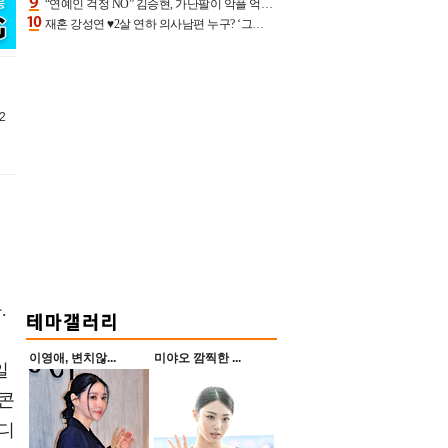
“연예인 걱정 NO” 김승현, 가난팔이 악플 억울할만‥아내+딸과 日 여행
재혼 강성연 ♥2살 연하 의사남편 누구? ‘그알’ 자문의에 훈남 비주얼 초엘리트 스펙 [종합]
2
.
이영애, 변치않...
미야오 깜찍한 ...
일
 콘
비디