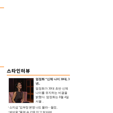
엄정화 “신체 나이 30대, 3
년..
엄정화가 30대 초반 신체
나이를 유지하는 비결을
밝혔다. 엄정화는 8월 4일
서울 ..
소지섭 “김부장 본명 나도 몰라‥들었..
박성웅 “폭염 속 갑옷 입고 말 타며 ..