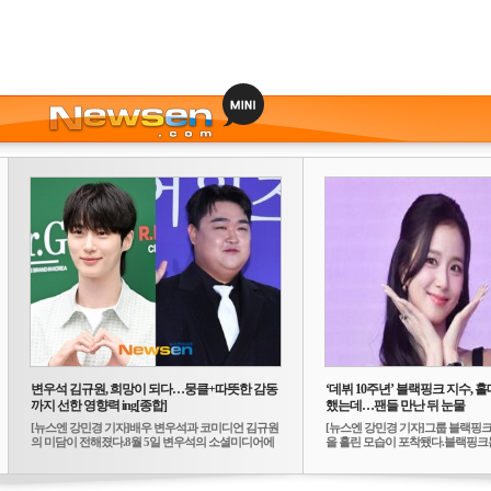
변우석 김규원, 희망이 되다…뭉클+따뜻한 감동
‘데뷔 10주년’ 블랙핑크 지수, 홀
까지 선한 영향력 ing[종합]
했는데…팬들 만난 뒤 눈물
[뉴스엔 강민경 기자]배우 변우석과 코미디언 김규원
[뉴스엔 강민경 기자]그룹 블랙핑크
의 미담이 전해졌다.8월 5일 변우석의 소셜미디어에
을 흘린 모습이 포착됐다.블랙핑크는
는 ...
10...