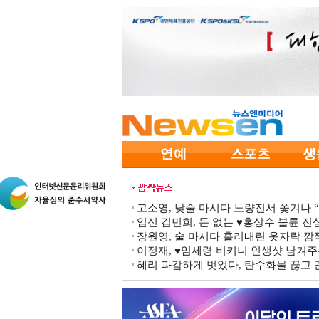
고소영, 낮술 마시다 노량진서 쫓겨나 “점
임신 김민희, 돈 없는 ♥홍상수 불륜 진심
장원영, 술 마시다 흘러내린 옷자락 
이정재, ♥임세령 비키니 인생샷 남겨주
혜리 과감하게 벗었다, 탄수화물 끊고 끈