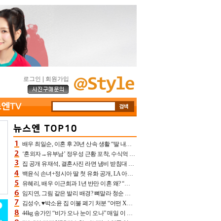
로그인
|
회원가입
배우 최일순, 이혼 후 20년 산속 생활 “딸 내가 버렸다고 원망‥맘 아파”(특종)[어제TV]
‘혼외자→유부남’ 정우성 근황 포착, 수식억 해킹 피해 후배 만났다 “존경하는”
집 공개 유재석, 결혼사진 라면 냄비 받침대 되고 분노‥가족사진도 피해(놀뭐)[어제TV]
백윤식 손녀+정시아 딸 첫 유화 공개, LA 아트쇼→서울국제조각페스타 작가다운 수준급 실력
유혜리, 배우 이근희과 1년 반만 이혼 왜? “식칼 꽂고 의자 던져” 충격 폭로(특종)[어제TV]
임지연, 그림 같은 발리 배경? 뼈말라 청순 비키니 핏에 상대 안 되네
김성수, ♥박소윤 집 이불 폐기 처분 “어떤 X이랑 썼을지 몰라” 질투(신랑수업2)[어제TV]
44kg 송가인 “비가 오나 눈이 오나” 매일 이 운동, 허벅지 근육량 상승+체지방 감소