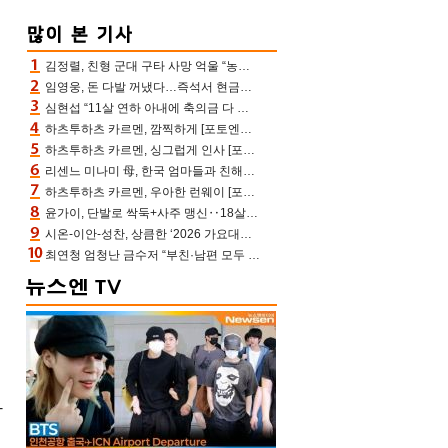
김정렬, 친형 군대 구타 사망 억울 “농약사 처리, 범인 찾았지만…엄마는 이미 치매”(데이앤나잇)
임영웅, 돈 다발 꺼냈다…즉석서 현금으로 수당 챙겨주는 ‘구단주’
심현섭 “11살 연하 아내에 축의금 다 뺏겨, 집도 아내 명의” (동치미)[결정적장면]
하츠투하츠 카르멘, 깜찍하게 [포토엔HD]
하츠투하츠 카르멘, 싱그럽게 인사 [포토엔HD]
리센느 미나미 母, 한국 엄마들과 친해진 비결=BTS “최애 정국 얘기로 통해”(전참시)
하츠투하츠 카르멘, 우아한 런웨이 [포토엔HD]
윤가이, 단발로 싹둑+사주 맹신‥18살 연상 ♥장기하 반한 엉뚱·열정 매력(전참시)
시온-이안-성찬, 상큼한 ‘2026 가요대전 썸머’ MC [포토엔HD]
최연청 엄청난 금수저 “부친·남편 모두 판사, 국회의원·언론사 대표 집안”(아형)
각
여