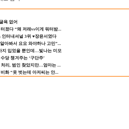
 굴욕 없어
졌다 “왜 저래vs이게 워터밤...
스 인터내셔널 3위 ♥장윤서였다
 알아봐서 요요 와야하나 고민”...
바지 입었을 뿐인데…빛나는 미모
수당 챙겨주는 ‘구단주’
 처리, 범인 찾았지만…엄마는 ...
비화 “옷 벗는데 아저씨는 안...