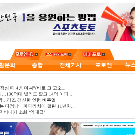
심 때 4병 마셔”(바로 그 고소...
…100억대 빌라도 팔고 14억 아파...
깜짝…리즈 갱신한 인형 비주얼
는 다정남‥파파라치에 걸린 11년차...
 비니키 소화 ‘역대급’