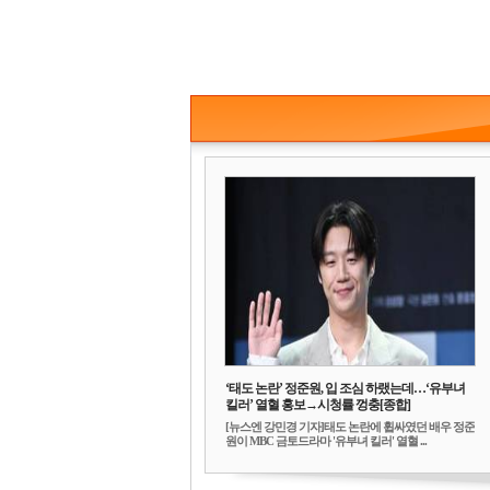
‘태도 논란’ 정준원, 입 조심 하랬는데…‘유부녀
킬러’ 열혈 홍보→시청률 껑충[종합]
[뉴스엔 강민경 기자]태도 논란에 휩싸였던 배우 정준
원이 MBC 금토드라마 '유부녀 킬러' 열혈 ...