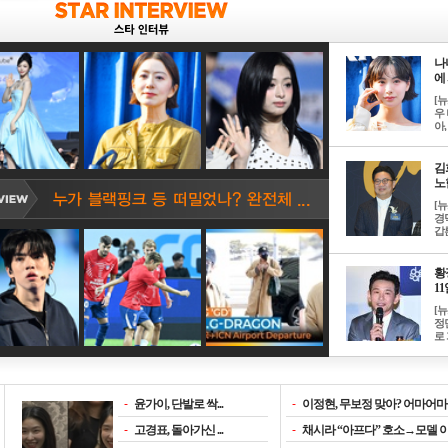
나
에 
[
우 
아, .
김
노한
[
경
갑론
황
11일
[
정
로 
-
윤가이, 단발로 싹...
-
이정현, 무보정 맞아? 어마어마한
-
고경표, 돌아가신 ...
-
채시라 “아프다” 호소→모델 이소