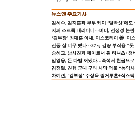
김혜수, 김지훈과 부부 케미 ‘얼빡샷’에도
지퍼 스르륵 내리더니‥비비, 선정성 논란 터
‘김부장’ 최대훈 아내, 미스코리아 善+미
신동 살 너무 뺐나‥37㎏ 감량 부작용 “못
송혜교, 남사친과 데이트서 흰 티셔츠+청
임영웅, 돈 다발 꺼냈다…즉석서 현금으로 
김정렬, 친형 군대 구타 사망 억울 “농약사
차예련, ‘김부장’ 주상욱 링거투혼+식스팩 