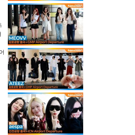
초
터
이어