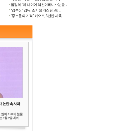
엄정화 “이 나이에 액션이라니‥눈물 ..
‘김부장’ 감독, 소지섭 캐스팅 2번 ..
‘중소돌의 기적’ 키오프, 3년만 사옥..
대 논란 속 사과
 멤버 지수가 눈물
 8월 8일 데뷔