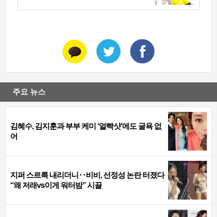
주요 뉴스
김혜수, 김지훈과 부부 케미 ‘얼빡샷’에도 굴욕 없
어
지퍼 스르륵 내리더니‥비비, 선정성 논란 터졌다
“왜 저래vs이게 워터밤” 시끌