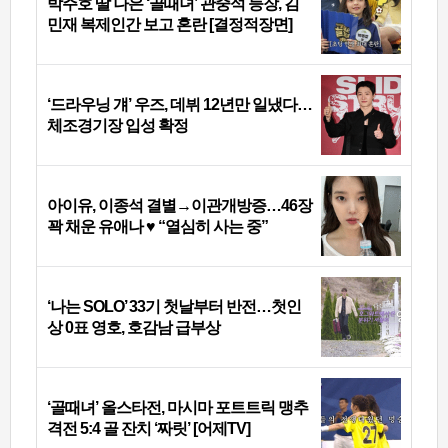
박주호 딸 나은 ‘골때녀’ 관중석 등장, 김
민재 복제인간 보고 혼란 [결정적장면]
‘드라우닝 걔’ 우즈, 데뷔 12년만 일냈다…
체조경기장 입성 확정
아이유, 이종석 결별→이관개방증…46장
꽉 채운 유애나 ♥ “열심히 사는 중”
‘나는 SOLO’ 33기 첫날부터 반전…첫인
상 0표 영호, 호감남 급부상
‘골때녀’ 올스타전, 마시마 포트트릭 맹추
격전 5:4 골 잔치 ‘짜릿’ [어제TV]