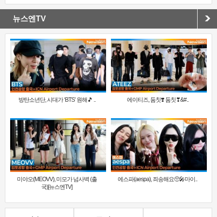
뉴스엔TV
방탄소년단, 시대가 ‘BTS’ 원해🎵 ..
에이티즈, 둠칫❣️ 둠칫❣&#..
미야오(MEOVV), 미모가 넘사벽 (출
에스파(aespa), 죄송해요🥺🎤마이..
국)[뉴스엔TV]