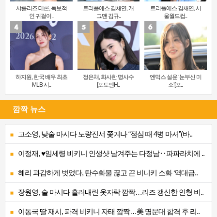
샤를리즈 테론, 독보적
트리플에스 김채연, 개
트리플에스 김채연, 서
인 귀걸이..
그맨 김규..
울월드컵..
하지원, 한국 배우 최초
정은채, 화사한 명사수
엔믹스 설윤 ‘눈부신 미
MLB 시..
[포토엔H..
소’[포..
깜짝 뉴스
고소영, 낮술 마시다 노량진서 쫓겨나 “점심 때 4병 마셔”(바..
이정재, ♥임세령 비키니 인생샷 남겨주는 다정남‥파파라치에 ..
혜리 과감하게 벗었다, 탄수화물 끊고 끈 비니키 소화 ‘역대급..
장원영, 술 마시다 흘러내린 옷자락 깜짝…리즈 갱신한 인형 비..
이동국 딸 재시, 파격 비키니 자태 깜짝…美 명문대 합격 후 리..