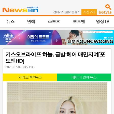
전체기사
|
많이본뉴스
|
사진구매
뉴스
연예
스포츠
포토엔
영상TV
키스오브라이프 하늘, 금발 헤어 매만지며[포
토엔HD]
2026-07-09 13:21:35
카카오 MY뉴스
네이버 연예뉴스