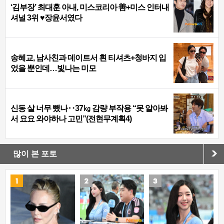
‘김부장’ 최대훈 아내, 미스코리아 善+미스 인터내
셔널 3위 ♥장윤서였다
송혜교, 남사친과 데이트서 흰 티셔츠+청바지 입
었을 뿐인데…빛나는 미모
신동 살 너무 뺐나‥37㎏ 감량 부작용 “못 알아봐
서 요요 와야하나 고민”(전현무계획4)
많이 본 포토