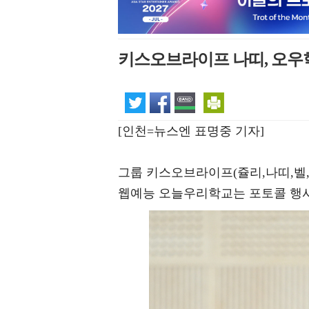
키스오브라이프 나띠, 오우
[인천=뉴스엔 표명중 기자]
그룹 키스오브라이프(쥴리,나띠,벨,
웹예능 오늘우리학교는 포토콜 행