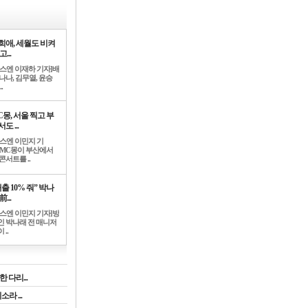
희애, 세월도 비켜
고...
뉴스엔 이재하 기자]배
나나, 김무열, 윤승
.
C몽, 서울 찍고 부
도 ...
뉴스엔 이민지 기
]MC몽이 부산에서
콘서트를 ..
출 10% 줘” 박나
前...
뉴스엔 이민지 기자]방
인 박나래 전 매니저
 ..
 다리...
라 ...