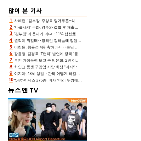
차예련, ‘김부장’ 주상욱 링거투혼+식스팩 비화 “옷 벗는데 아저씨는 안 된다고”(차장금)
‘나솔사계’ 국화, 경수와 결별 후 재출연…첫인상 3표 몰표
‘김부장’이 문제가 아냐‥11% 섭섭했던 ‘재벌X형사2’ 돈·빽 총동원해 컴백 [TV보고서]
원작이 뭐길래‥정해인 강하늘에 장원영까지 참여한 이 영화
이찬원, 황윤성 4등 축하 파티‥손님 모으려 블랙핑크 지수와 친한 척(편스토랑)[어제TV]
장윤정, 김경욱 ‘T팬티’ 발언에 정색 “묻지 않았는데, 그것도 성희롱”(장공장)
부친 가정폭력 보고 큰 방은희, 2번 이혼 후 잠수→母 고독사에 자책(특종세상)[어제TV]
차인표 동생 구강암 사망 회상 “마지막 순간 동생 손 잡아준 신애라, 두고두고 고마워” (신애라이프)
이지아, 48세 생일‥관리 어떻게 하길래 놀라운 동안 미모
‘SK하이닉스 275층’ 미자 “머리 뚜껑에서 사, 주식만 안 해도 돈 버는 것”