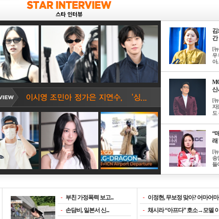
김
간 
[
우 
아, .
M
산서
[
자
도 
“매
래 
[
송
들이
-
부친 가정폭력 보고...
-
이정현, 무보정 맞아? 어마어마한
-
손담비, 일본서 신...
-
채시라 “아프다” 호소→모델 이소