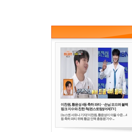
이찬원, 황윤성 4등 축하 파티‥손님 모으려 블랙
핑크 지수와 친한 척(편스토랑)[어제TV]
[뉴스엔 서유나 기자]'이찬원, 황윤성이 아들 수준…4
등 축하 파티 위해 황금 인맥 총동원'가수 ...