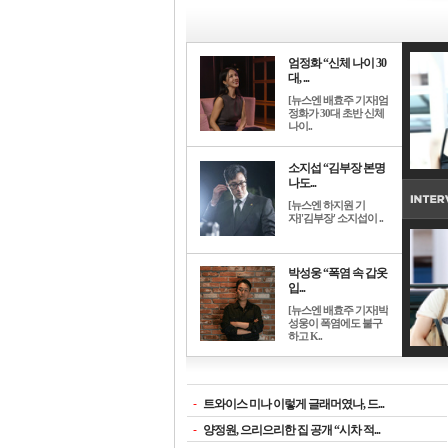
엄정화 “신체 나이 30
대, ...
[뉴스엔 배효주 기자]엄
정화가 30대 초반 신체
나이..
소지섭 “김부장 본명
나도...
[뉴스엔 하지원 기
자]'김부장' 소지섭이 ..
박성웅 “폭염 속 갑옷
입...
[뉴스엔 배효주 기자]박
성웅이 폭염에도 불구
하고 K..
-
트와이스 미나 이렇게 글래머였나, 드...
-
양정원, 으리으리한 집 공개 “시차 적...