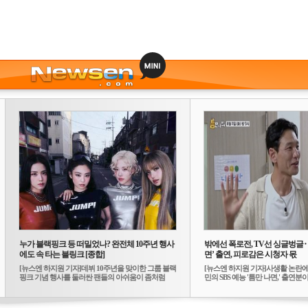
누가 블랙핑크 등 떠밀었나? 완전체 10주년 행사
밖에선 폭로전, TV선 싱글벙글
에도 속 타는 블링크 [종합]
면’ 출연, 피로감은 시청자 몫
[뉴스엔 하지원 기자]데뷔 10주년을 맞이한 그룹 블랙
[뉴스엔 하지원 기자]사생활 논란에
핑크 기념 행사를 둘러싼 팬들의 아쉬움이 좀처럼
민의 SBS 예능 '틈만 나면,' 출연분이 
가...