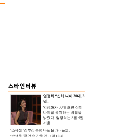
엄정화 “신체 나이 30대, 3
년..
엄정화가 30대 초반 신체
나이를 유지하는 비결을
밝혔다. 엄정화는 8월 4일
서울 ..
소지섭 “김부장 본명 나도 몰라‥들었..
박성웅 “폭염 속 갑옷 입고 말 타며 ..