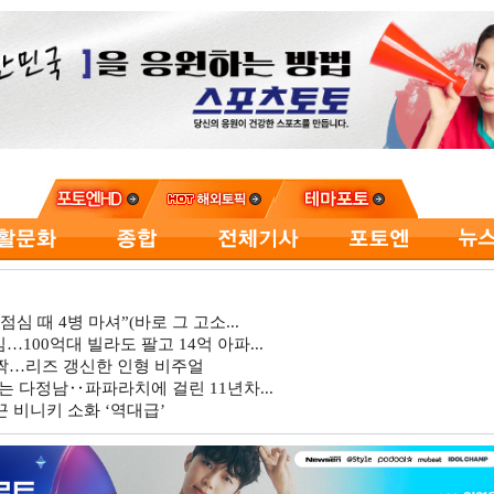
심 때 4병 마셔”(바로 그 고소...
…100억대 빌라도 팔고 14억 아파...
깜짝…리즈 갱신한 인형 비주얼
는 다정남‥파파라치에 걸린 11년차...
 비니키 소화 ‘역대급’