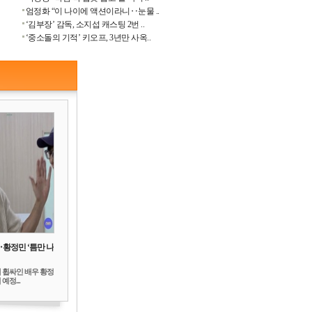
엄정화 “이 나이에 액션이라니‥눈물 ..
‘김부장’ 감독, 소지섭 캐스팅 2번 ..
‘중소돌의 기적’ 키오프, 3년만 사옥..
‥황정민 ‘틈만 나
 휩싸인 배우 황정
예정...