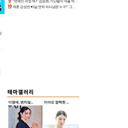
“연예인 걱정 NO” 김승현, 가난팔이 악플 억울할만‥아내+딸과 日 여행
재혼 강성연 ♥2살 연하 의사남편 누구? ‘그알’ 자문의에 훈남 비주얼 초엘리트 스펙 [종합]
2
린
이영애, 변치않...
미야오 깜찍한 ...