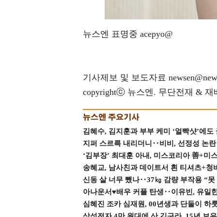
뉴스엔 표명중 acepyo@
기사제보 및 보도자료 newsen@news
copyrightⓒ 뉴스엔. 무단전재 & 
김혜수, 김지훈과 부부 케미 ‘얼빡샷’에도
지퍼 스르륵 내리더니‥비비, 선정성 논란 터
‘김부장’ 최대훈 아내, 미스코리아 善+미
송혜교, 남사친과 데이트서 흰 티셔츠+청
신동 살 너무 뺐나‥37㎏ 감량 부작용 “못
아나운서♥배우 커플 탄생‥이유빈, 유일한 최
심혜진 조카 심재원, 00년생과 단둘이 하룻밤
삼성전자 4만 원대에 산 김구라, 15년 보유