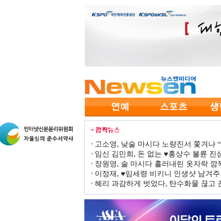
고소영, 낮술 마시다 노량진서 쫓겨나 “점
임신 김민희, 돈 없는 ♥홍상수 불륜 진심
장원영, 술 마시다 흘러내린 옷자락 
이정재, ♥임세령 비키니 인생샷 남겨주
혜리 과감하게 벗었다, 탄수화물 끊고 끈