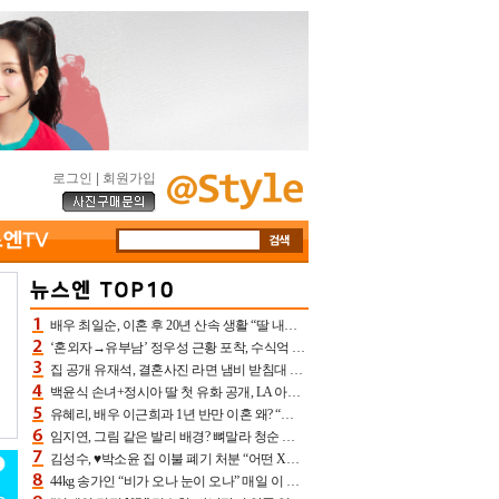
로그인
|
회원가입
배우 최일순, 이혼 후 20년 산속 생활 “딸 내가 버렸다고 원망‥맘 아파”(특종)[어제TV]
‘혼외자→유부남’ 정우성 근황 포착, 수식억 해킹 피해 후배 만났다 “존경하는”
집 공개 유재석, 결혼사진 라면 냄비 받침대 되고 분노‥가족사진도 피해(놀뭐)[어제TV]
백윤식 손녀+정시아 딸 첫 유화 공개, LA 아트쇼→서울국제조각페스타 작가다운 수준급 실력
유혜리, 배우 이근희과 1년 반만 이혼 왜? “식칼 꽂고 의자 던져” 충격 폭로(특종)[어제TV]
임지연, 그림 같은 발리 배경? 뼈말라 청순 비키니 핏에 상대 안 되네
김성수, ♥박소윤 집 이불 폐기 처분 “어떤 X이랑 썼을지 몰라” 질투(신랑수업2)[어제TV]
44kg 송가인 “비가 오나 눈이 오나” 매일 이 운동, 허벅지 근육량 상승+체지방 감소