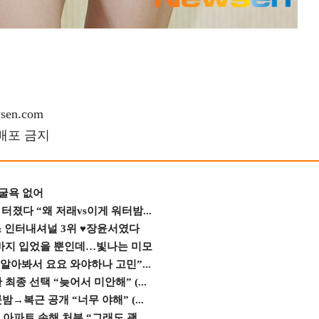
en.com
재배포 금지
 굴욕 없어
졌다 “왜 저래vs이게 워터밤...
스 인터내셔널 3위 ♥장윤서였다
바지 입었을 뿐인데…빛나는 미모
 알아봐서 요요 와야하나 고민”...
종 선택 “늦어서 미안해” (...
→복근 공개 “너무 야해” (...
 아파트 손해 처분 “그래도 괜...