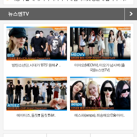
뉴스엔TV
방탄소년단, 시대가 ‘BTS’ 원해🎵 ..
미야오(MEOVV), 미모가 넘사벽 (출
국)[뉴스엔TV]
에이티즈, 둠칫❣️ 둠칫❣&#..
에스파(aespa), 죄송해요🥺🎤마이..