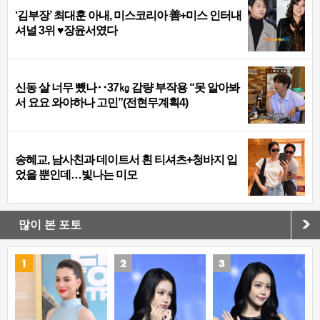
‘김부장’ 최대훈 아내, 미스코리아 善+미스 인터내
셔널 3위 ♥장윤서였다
신동 살 너무 뺐나‥37㎏ 감량 부작용 “못 알아봐
서 요요 와야하나 고민”(전현무계획4)
송혜교, 남사친과 데이트서 흰 티셔츠+청바지 입
었을 뿐인데…빛나는 미모
많이 본 포토