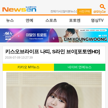
전체기사
|
많이본뉴스
|
사진구매
뉴스
연예
스포츠
포토엔
영상TV
키스오브라이프 나띠, S라인 브이[포토엔HD]
2026-07-09 13:27:39
카카오 MY뉴스
네이버 연예뉴스