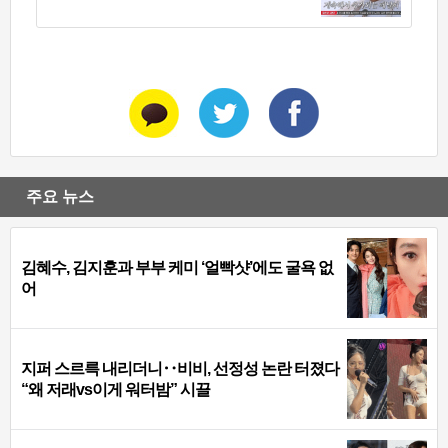
주요 뉴스
김혜수, 김지훈과 부부 케미 ‘얼빡샷’에도 굴욕 없
어
지퍼 스르륵 내리더니‥비비, 선정성 논란 터졌다
“왜 저래vs이게 워터밤” 시끌