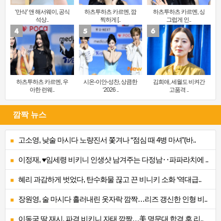
‘만삭’ 앤 해서웨이, 공식
하츠투하츠 카르멘, 깜
하츠투하츠 카르멘, 싱
석상..
찍하게 [..
그럽게 인..
하츠투하츠 카르멘, 우
시온-이안-성찬, 상큼한
김희애, 세월도 비켜간
아한 런웨..
‘2026 ..
고품격 ..
깜짝 뉴스
고소영, 낮술 마시다 노량진서 쫓겨나 “점심 때 4병 마셔”(바..
이정재, ♥임세령 비키니 인생샷 남겨주는 다정남‥파파라치에 ..
혜리 과감하게 벗었다, 탄수화물 끊고 끈 비니키 소화 ‘역대급..
장원영, 술 마시다 흘러내린 옷자락 깜짝…리즈 갱신한 인형 비..
이동국 딸 재시, 파격 비키니 자태 깜짝…美 명문대 합격 후 리..