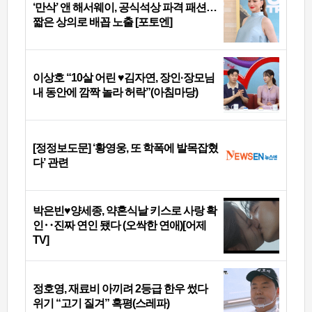
‘만삭’ 앤 해서웨이, 공식석상 파격 패션…
짧은 상의로 배꼽 노출 [포토엔]
이상호 “10살 어린 ♥김자연, 장인·장모님
내 동안에 깜짝 놀라 허락”(아침마당)
[정정보도문] ‘황영웅, 또 학폭에 발목잡혔
다’ 관련
박은빈♥양세종, 약혼식날 키스로 사랑 확
인‥진짜 연인 됐다 (오싹한 연애)[어제
TV]
정호영, 재료비 아끼려 2등급 한우 썼다
위기 “고기 질겨” 혹평(스레파)