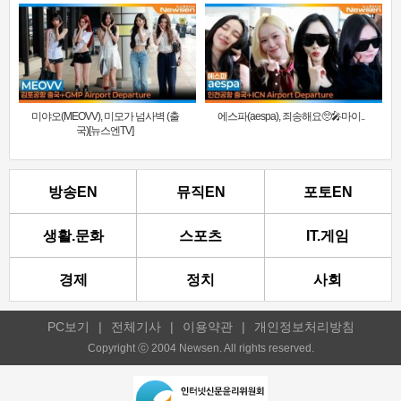
미야오(MEOVV), 미모가 넘사벽 (출
에스파(aespa), 죄송해요🥺🎤마이..
국)[뉴스엔TV]
방송EN
뮤직EN
포토EN
생활.문화
스포츠
IT.게임
경제
정치
사회
PC보기
|
전체기사
|
이용약관
|
개인정보처리방침
Copyright ⓒ 2004 Newsen. All rights reserved.