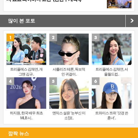
많이 본 포토
트리플에스 김채연, 개
샤를리즈 테론, 독보적
트리플에스 김채연, 서
그맨 김규..
인 귀걸이..
울월드컵..
하지원, 한국 배우 최초
엔믹스 설윤 ‘눈부신 미
트와이스 쯔위 ‘갓경 쓴
MLB 시..
소’[포..
훈녀’..
깜짝 뉴스