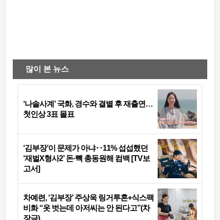
많이 본 뉴스
‘나솔사계’ 국화, 경수와 결별 후 재출연…
첫인상 3표 몰표
‘김부장’이 문제가 아냐‥11% 섭섭했던
‘재벌X형사2’ 돈·빽 총동원해 컴백 [TV보
고서]
차예련, ‘김부장’ 주상욱 링거투혼+식스팩
비화 “옷 벗는데 아저씨는 안 된다고”(차
장금)