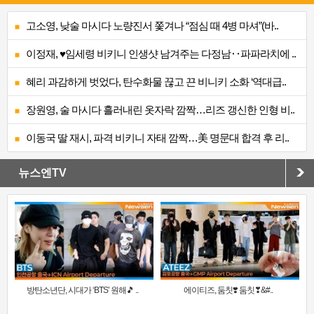
고소영, 낮술 마시다 노량진서 쫓겨나 “점심 때 4병 마셔”(바..
이정재, ♥임세령 비키니 인생샷 남겨주는 다정남‥파파라치에 ..
혜리 과감하게 벗었다, 탄수화물 끊고 끈 비니키 소화 ‘역대급..
장원영, 술 마시다 흘러내린 옷자락 깜짝…리즈 갱신한 인형 비..
이동국 딸 재시, 파격 비키니 자태 깜짝…美 명문대 합격 후 리..
뉴스엔TV
방탄소년단, 시대가 ‘BTS’ 원해🎵 ..
에이티즈, 둠칫❣️ 둠칫❣&#..