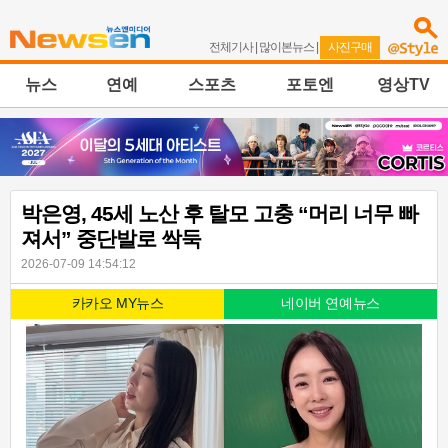
전체기사
|
많이본뉴스
|
사진구매
뉴스
연예
스포츠
포토엔
영상TV
박은영, 45세 노산 후 탈모 고충 “머리 너무 빠
져서” 중단발로 싹둑
2026-07-09 14:54:12
카카오 MY뉴스
네이버 연예뉴스