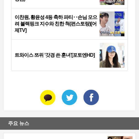
이찬원, 황윤성 4등 축하 파티‥손님 모으
려 블랙핑크 지수와 친한 척(편스토랑)[어
제TV]
트와이스 쯔위 ‘갓경 쓴 훈녀’[포토엔HD]
주요 뉴스