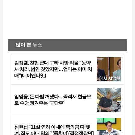
많이 본 뉴스
김정렬, 친형 군대 구타 사망 억울 “농약
사 처리, 범인 찾았지만…엄마는 이미 치
매”(데이앤나잇)
임영웅, 돈 다발 꺼냈다…즉석서 현금으
로 수당 챙겨주는 ‘구단주’
심현섭 “11살 연하 아내에 축의금 다 뺏
겨, 집도 아내 명의” (동치미)[결정적장면]