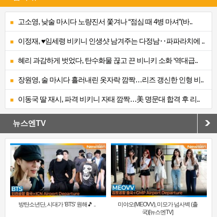
고소영, 낮술 마시다 노량진서 쫓겨나 “점심 때 4병 마셔”(바..
이정재, ♥임세령 비키니 인생샷 남겨주는 다정남‥파파라치에 ..
혜리 과감하게 벗었다, 탄수화물 끊고 끈 비니키 소화 ‘역대급..
장원영, 술 마시다 흘러내린 옷자락 깜짝…리즈 갱신한 인형 비..
이동국 딸 재시, 파격 비키니 자태 깜짝…美 명문대 합격 후 리..
뉴스엔TV
방탄소년단, 시대가 ‘BTS’ 원해🎵 ..
미야오(MEOVV), 미모가 넘사벽 (출
국)[뉴스엔TV]