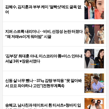
김혜수, 김지훈과 부부 케미 ‘얼빡샷’에도 굴욕 없
어
지퍼 스르륵 내리더니‥비비, 선정성 논란 터졌다
“왜 저래vs이게 워터밤” 시끌
‘김부장’ 최대훈 아내, 미스코리아 善+미스 인터내
셔널 3위 ♥장윤서였다
신동 살 너무 뺐나‥37㎏ 감량 부작용 “못 알아봐
서 요요 와야하나 고민”(전현무계획4)
송혜교, 남사친과 데이트서 흰 티셔츠+청바지 입