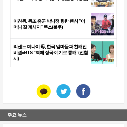
이찬원, 원조 춤꾼 박남정 향한 팬심 “어
머님 잘 계시지” 폭소(불후)
리센느 미나미 母, 한국 엄마들과 친해진
비결=BTS “최애 정국 얘기로 통해”(전참
시)
주요 뉴스