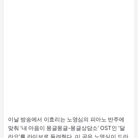
이날 방송에서 이효리는 노영심의 피아노 반주에
맞춰 '내 마음이 몽글몽글-몽글상담소' OST인 '달
라요'를 라이브로 들려줬다. 이 곡은 노영심이 드라