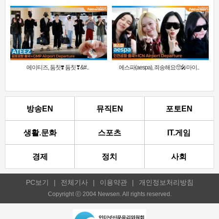
에이티즈, 둠칫❣️ 둠칫❣&#..
에스파(aespa), 죄송해요🥺🎤마이..
방송EN
뮤직EN
포토EN
생활.문화
스포츠
IT.게임
경제
정치
사회
PC보기
|
전체기사
|
이용약관
|
개인정보처리방침
Copyright ⓒ 2004 Newsen. All rights reserved.