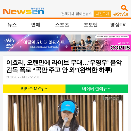
전체기사
|
많이본뉴스
|
사진구매
뉴스
연예
스포츠
포토엔
영상TV
이효리, 오랜만에 라이브 무대…‘우영우’ 음악
감독 폭로 “곡만 주고 안 와”(완벽한 하루)
2026-07-09 17:26:31
카카오 MY뉴스
네이버 연예뉴스