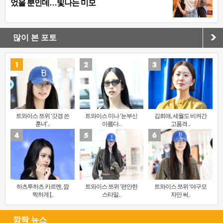
었을 뿐인데…빛나는 미모
많이 본 포토
트와이스 쯔위 ‘갓경 쓴
트와이스 미나 ‘눈부신
김희애, 세월도 비켜간
훈녀’..
아름다..
고품격 ..
하츠투하츠 카르멘, 깜
트와이스 쯔위 ‘편안한
트와이스 쯔위 ‘야구모
찍하게 [..
스타일..
자만 써..
깜짝 뉴스