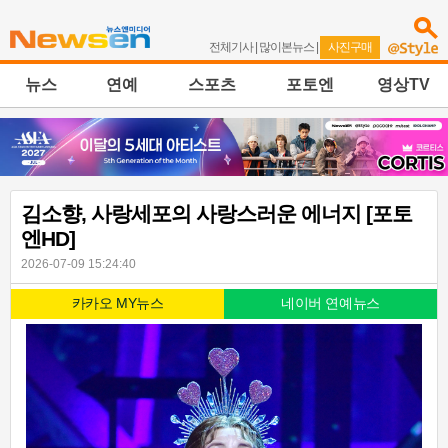
전체기사
|
많이본뉴스
|
사진구매
뉴스
연예
스포츠
포토엔
영상TV
김소향, 사랑세포의 사랑스러운 에너지 [포토
엔HD]
2026-07-09 15:24:40
카카오 MY뉴스
네이버 연예뉴스