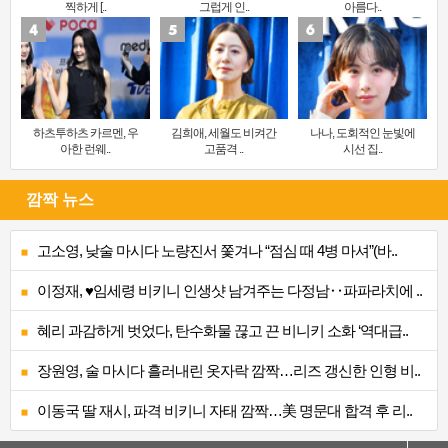
찍하게 [..
그럽게 인..
아름다..
하츠투하츠 카르멘, 우
김희애, 세월도 비켜간
나나, 도회적인 눈빛에
아한 런웨..
고품격 ..
시선 집..
깜짝 뉴스
고소영, 낮술 마시다 노량진서 쫓겨나 “점심 때 4병 마셔”(바..
이정재, ♥임세령 비키니 인생샷 남겨주는 다정남‥파파라치에 ..
혜리 과감하게 벗었다, 탄수화물 끊고 끈 비니키 소화 ‘역대급..
장원영, 술 마시다 흘러내린 옷자락 깜짝…리즈 갱신한 인형 비..
이동국 딸 재시, 파격 비키니 자태 깜짝…美 명문대 합격 후 리..