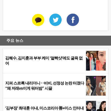
주요 뉴스
김혜수, 김지훈과 부부 케미 ‘얼빡샷’에도 굴욕 없
어
지퍼 스르륵 내리더니‥비비, 선정성 논란 터졌다
“왜 저래vs이게 워터밤” 시끌
‘김부장’ 최대훈 아내, 미스코리아 善+미스 인터내