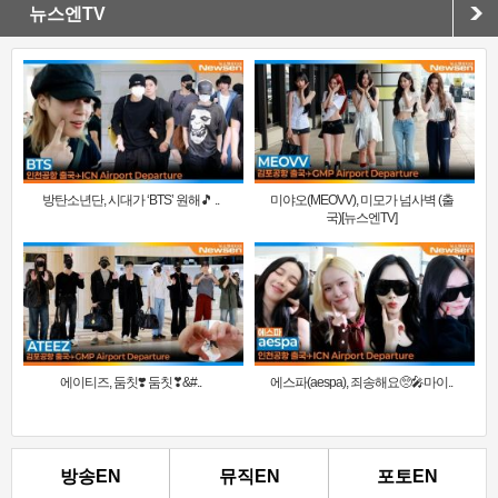
뉴스엔TV
방탄소년단, 시대가 ‘BTS’ 원해🎵 ..
미야오(MEOVV), 미모가 넘사벽 (출
국)[뉴스엔TV]
에이티즈, 둠칫❣️ 둠칫❣&#..
에스파(aespa), 죄송해요🥺🎤마이..
방송EN
뮤직EN
포토EN