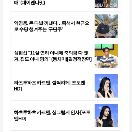
매”(데이앤나잇)
임영웅, 돈 다발 꺼냈다…즉석서 현금으
로 수당 챙겨주는 ‘구단주’
심현섭 “11살 연하 아내에 축의금 다 뺏
겨, 집도 아내 명의” (동치미)[결정적장면]
하츠투하츠 카르멘, 깜찍하게 [포토엔
HD]
하츠투하츠 카르멘, 싱그럽게 인사 [포토
엔HD]