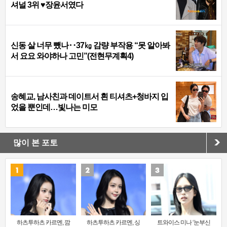
셔널 3위 ♥장윤서였다
신동 살 너무 뺐나‥37㎏ 감량 부작용 “못 알아봐
서 요요 와야하나 고민”(전현무계획4)
송혜교, 남사친과 데이트서 흰 티셔츠+청바지 입
었을 뿐인데…빛나는 미모
많이 본 포토
하츠투하츠 카르멘, 깜
하츠투하츠 카르멘, 싱
트와이스 미나 ‘눈부신