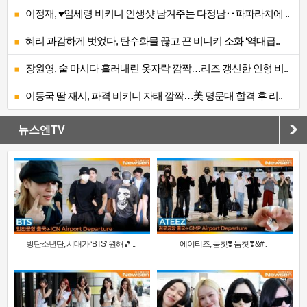
이정재, ♥임세령 비키니 인생샷 남겨주는 다정남‥파파라치에 ..
혜리 과감하게 벗었다, 탄수화물 끊고 끈 비니키 소화 ‘역대급..
장원영, 술 마시다 흘러내린 옷자락 깜짝…리즈 갱신한 인형 비..
이동국 딸 재시, 파격 비키니 자태 깜짝…美 명문대 합격 후 리..
뉴스엔TV
방탄소년단, 시대가 ‘BTS’ 원해🎵 ..
에이티즈, 둠칫❣️ 둠칫❣&#..