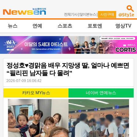
전체기사
|
많이본뉴스
|
사진구매
뉴스
연예
스포츠
포토엔
영상TV
정성호♥경맑음 배우 지망생 딸, 얼마나 예쁘면
“필리핀 남자들 다 몰려”
2026-07-09 16:06:42
카카오 MY뉴스
네이버 연예뉴스