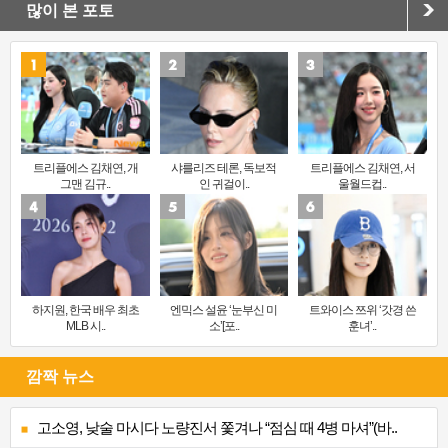
많이 본 포토
트리플에스 김채연, 개
샤를리즈 테론, 독보적
트리플에스 김채연, 서
그맨 김규..
인 귀걸이..
울월드컵..
하지원, 한국 배우 최초
엔믹스 설윤 ‘눈부신 미
트와이스 쯔위 ‘갓경 쓴
MLB 시..
소’[포..
훈녀’..
깜짝 뉴스
고소영, 낮술 마시다 노량진서 쫓겨나 “점심 때 4병 마셔”(바..