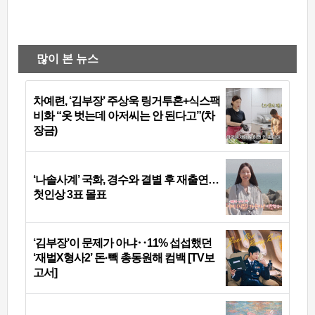
많이 본 뉴스
차예련, ‘김부장’ 주상욱 링거투혼+식스팩
비화 “옷 벗는데 아저씨는 안 된다고”(차
장금)
‘나솔사계’ 국화, 경수와 결별 후 재출연…
첫인상 3표 몰표
‘김부장’이 문제가 아냐‥11% 섭섭했던
‘재벌X형사2’ 돈·빽 총동원해 컴백 [TV보
고서]