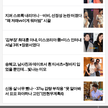
지퍼 스르륵 내리더니‥비비, 선정성 논란 터졌다
“왜 저래vs이게 워터밤” 시끌
‘김부장’ 최대훈 아내, 미스코리아 善+미스 인터내
셔널 3위 ♥장윤서였다
송혜교, 남사친과 데이트서 흰 티셔츠+청바지 입
었을 뿐인데…빛나는 미모
신동 살 너무 뺐나‥37㎏ 감량 부작용 “못 알아봐
서 요요 와야하나 고민”(전현무계획4)