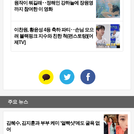
원작이 뭐길래‥정해인 강하늘에 장원영
까지 참여한 이 영화
이찬원, 황윤성 4등 축하 파티‥손님 모으
려 블랙핑크 지수와 친한 척(편스토랑)[어
제TV]
주요 뉴스
김혜수, 김지훈과 부부 케미 ‘얼빡샷’에도 굴욕 없
어