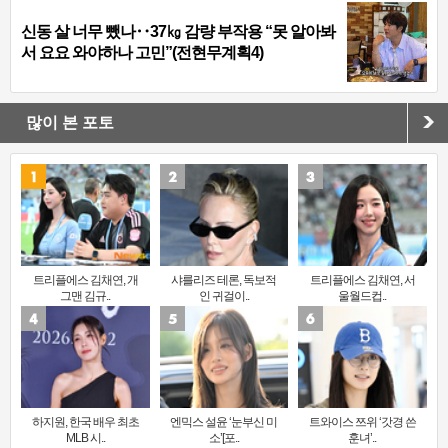
신동 살 너무 뺐나‥37㎏ 감량 부작용 “못 알아봐
서 요요 와야하나 고민”(전현무계획4)
많이 본 포토
트리플에스 김채연, 개
샤를리즈 테론, 독보적
트리플에스 김채연, 서
그맨 김규..
인 귀걸이..
울월드컵..
하지원, 한국 배우 최초
엔믹스 설윤 ‘눈부신 미
트와이스 쯔위 ‘갓경 쓴
MLB 시..
소’[포..
훈녀’..