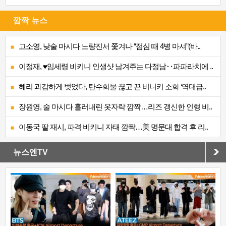
깜짝 뉴스
고소영, 낮술 마시다 노량진서 쫓겨나 “점심 때 4병 마셔”(바..
이정재, ♥임세령 비키니 인생샷 남겨주는 다정남‥파파라치에 ..
혜리 과감하게 벗었다, 탄수화물 끊고 끈 비니키 소화 ‘역대급..
장원영, 술 마시다 흘러내린 옷자락 깜짝…리즈 갱신한 인형 비..
이동국 딸 재시, 파격 비키니 자태 깜짝…美 명문대 합격 후 리..
뉴스엔TV