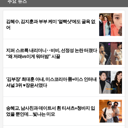
주요 뉴스
김혜수, 김지훈과 부부 케미 ‘얼빡샷’에도 굴욕 없
어
지퍼 스르륵 내리더니‥비비, 선정성 논란 터졌다
“왜 저래vs이게 워터밤” 시끌
‘김부장’ 최대훈 아내, 미스코리아 善+미스 인터내
셔널 3위 ♥장윤서였다
송혜교, 남사친과 데이트서 흰 티셔츠+청바지 입
었을 뿐인데…빛나는 미모