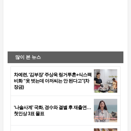
많이 본 뉴스
차예련, ‘김부장’ 주상욱 링거투혼+식스팩
비화 “옷 벗는데 아저씨는 안 된다고”(차
장금)
‘나솔사계’ 국화, 경수와 결별 후 재출연…
첫인상 3표 몰표