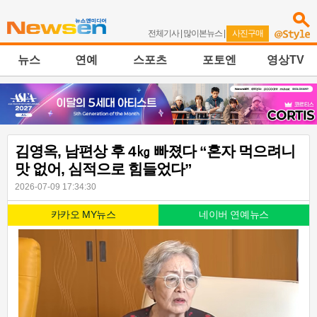
전체기사
|
많이본뉴스
|
사진구매
뉴스
연예
스포츠
포토엔
영상TV
김영옥, 남편상 후 4㎏ 빠졌다 “혼자 먹으려니
맛 없어, 심적으로 힘들었다”
2026-07-09 17:34:30
카카오 MY뉴스
네이버 연예뉴스