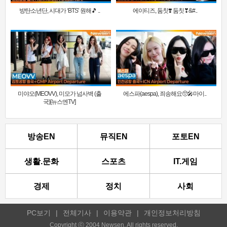
방탄소년단, 시대가 ‘BTS’ 원해🎵 ..
에이티즈, 둠칫❣️ 둠칫❣&#..
미야오(MEOVV), 미모가 넘사벽 (출
에스파(aespa), 죄송해요🥺🎤마이..
국)[뉴스엔TV]
방송EN
뮤직EN
포토EN
생활.문화
스포츠
IT.게임
경제
정치
사회
PC보기
|
전체기사
|
이용약관
|
개인정보처리방침
Copyright ⓒ 2004 Newsen. All rights reserved.