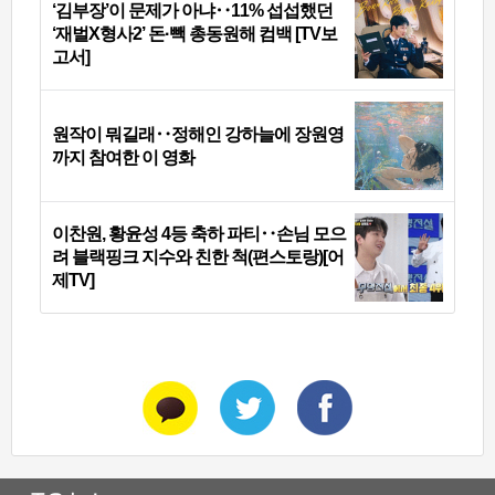
‘김부장’이 문제가 아냐‥11% 섭섭했던
‘재벌X형사2’ 돈·빽 총동원해 컴백 [TV보
고서]
원작이 뭐길래‥정해인 강하늘에 장원영
까지 참여한 이 영화
이찬원, 황윤성 4등 축하 파티‥손님 모으
려 블랙핑크 지수와 친한 척(편스토랑)[어
제TV]