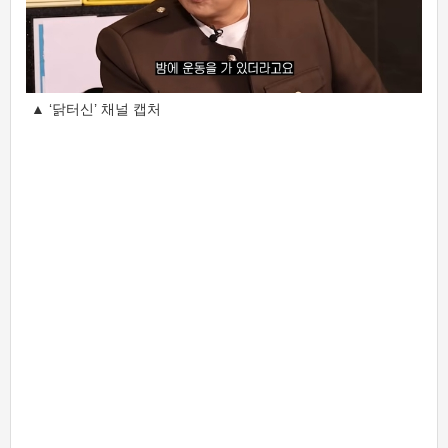
▲ ‘닭터신’ 채널 캡처