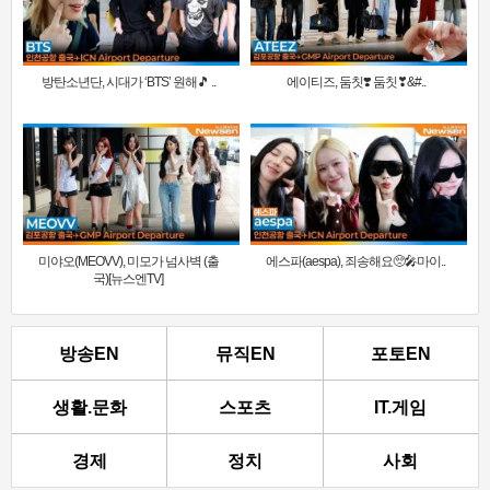
방탄소년단, 시대가 ‘BTS’ 원해🎵 ..
에이티즈, 둠칫❣️ 둠칫❣&#..
미야오(MEOVV), 미모가 넘사벽 (출
에스파(aespa), 죄송해요🥺🎤마이..
국)[뉴스엔TV]
방송EN
뮤직EN
포토EN
생활.문화
스포츠
IT.게임
경제
정치
사회