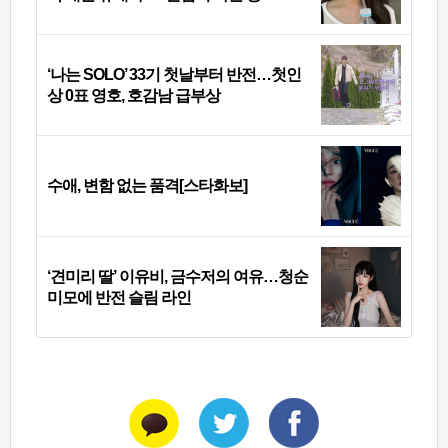
‘나는 SOLO’ 33기 첫날부터 반전…첫인
상 0표 영호, 호감남 급부상
수애, 변함 없는 품격[스타화보]
‘견미리 딸’ 이유비, 금수저의 여유…청순
미모에 반전 슬림 라인