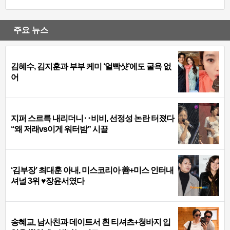
주요 뉴스
김혜수, 김지훈과 부부 케미 ‘얼빡샷’에도 굴욕 없
어
지퍼 스르륵 내리더니‥비비, 선정성 논란 터졌다
“왜 저래vs이게 워터밤” 시끌
‘김부장’ 최대훈 아내, 미스코리아 善+미스 인터내
셔널 3위 ♥장윤서였다
송혜교, 남사친과 데이트서 흰 티셔츠+청바지 입