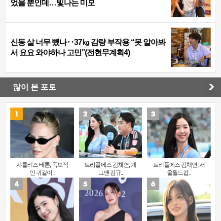
었을 뿐인데…빛나는 미모
신동 살 너무 뺐나‥37㎏ 감량 부작용 “못 알아봐
서 요요 와야하나 고민”(전현무계획4)
많이 본 포토
샤를리즈 테론, 독보적
트리플에스 김채연, 개
트리플에스 김채연, 서
인 귀걸이..
그맨 김규..
울월드컵..