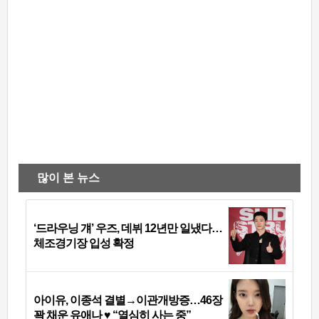
많이 본 뉴스
‘드라우닝 걔’ 우즈, 데뷔 12년만 일냈다…
체조경기장 입성 확정
아이유, 이종석 결별→이관개방증…46장
꽉 채운 유애나 ♥ “열심히 사는 중”