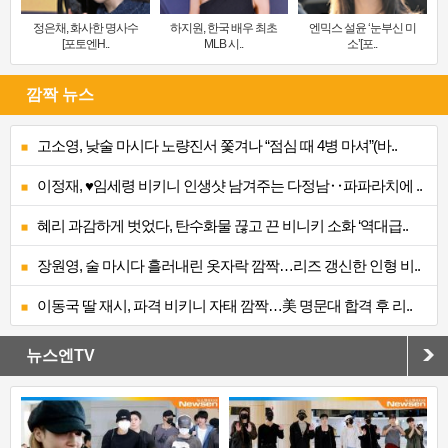
정은채, 화사한 명사수
하지원, 한국 배우 최초
엔믹스 설윤 ‘눈부신 미
[포토엔H..
MLB 시..
소’[포..
깜짝 뉴스
고소영, 낮술 마시다 노량진서 쫓겨나 “점심 때 4병 마셔”(바..
이정재, ♥임세령 비키니 인생샷 남겨주는 다정남‥파파라치에 ..
혜리 과감하게 벗었다, 탄수화물 끊고 끈 비니키 소화 ‘역대급..
장원영, 술 마시다 흘러내린 옷자락 깜짝…리즈 갱신한 인형 비..
이동국 딸 재시, 파격 비키니 자태 깜짝…美 명문대 합격 후 리..
뉴스엔TV