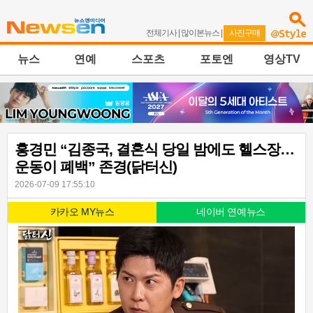
전체기사
|
많이본뉴스
|
사진구매
뉴스
연예
스포츠
포토엔
영상TV
홍경민 “김종국, 결혼식 당일 밤에도 헬스장…
운동이 폐백” 존경(닭터신)
2026-07-09 17:55:10
카카오 MY뉴스
네이버 연예뉴스