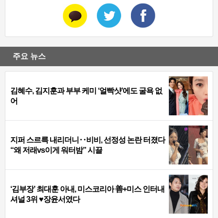
주요 뉴스
김혜수, 김지훈과 부부 케미 ‘얼빡샷’에도 굴욕 없
어
지퍼 스르륵 내리더니‥비비, 선정성 논란 터졌다
“왜 저래vs이게 워터밤” 시끌
‘김부장’ 최대훈 아내, 미스코리아 善+미스 인터내
셔널 3위 ♥장윤서였다