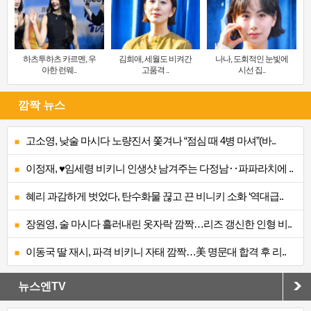
하츠투하츠 카르멘, 우
김희애, 세월도 비켜간
나나, 도회적인 눈빛에
아한 런웨..
고품격 ..
시선 집..
깜짝 뉴스
고소영, 낮술 마시다 노량진서 쫓겨나 “점심 때 4병 마셔”(바..
이정재, ♥임세령 비키니 인생샷 남겨주는 다정남‥파파라치에 ..
혜리 과감하게 벗었다, 탄수화물 끊고 끈 비니키 소화 ‘역대급..
장원영, 술 마시다 흘러내린 옷자락 깜짝…리즈 갱신한 인형 비..
이동국 딸 재시, 파격 비키니 자태 깜짝…美 명문대 합격 후 리..
뉴스엔TV