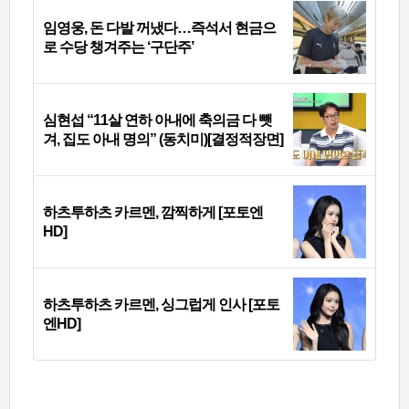
임영웅, 돈 다발 꺼냈다…즉석서 현금으
로 수당 챙겨주는 ‘구단주’
심현섭 “11살 연하 아내에 축의금 다 뺏
겨, 집도 아내 명의” (동치미)[결정적장면]
하츠투하츠 카르멘, 깜찍하게 [포토엔
HD]
하츠투하츠 카르멘, 싱그럽게 인사 [포토
엔HD]