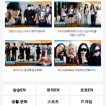
방탄소년단, 시대가 ‘BTS’ 원해🎵 ..
미야오(MEOVV), 미모가 넘사벽 (출
국)[뉴스엔TV]
에이티즈, 둠칫❣️ 둠칫❣&#..
에스파(aespa), 죄송해요🥺🎤마이..
방송EN
뮤직EN
포토EN
생활.문화
스포츠
IT.게임