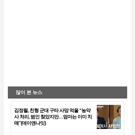
많이 본 뉴스
김정렬, 친형 군대 구타 사망 억울 “농약
사 처리, 범인 찾았지만…엄마는 이미 치
매”(데이앤나잇)