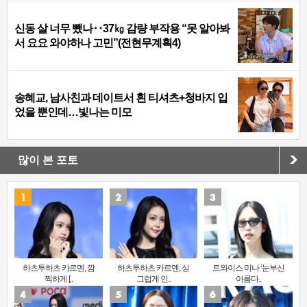
신동 살 너무 뺐나‥37㎏ 감량 부작용 “못 알아봐
서 요요 와야하나 고민”(전현무계획4)
송혜교, 남사친과 데이트서 흰 티셔츠+청바지 입
었을 뿐인데…빛나는 미모
많이 본 포토
하츠투하츠 카르멘, 깜
하츠투하츠 카르멘, 싱
트와이스 미나 ‘눈부신
찍하게 [..
그럽게 인..
아름다..