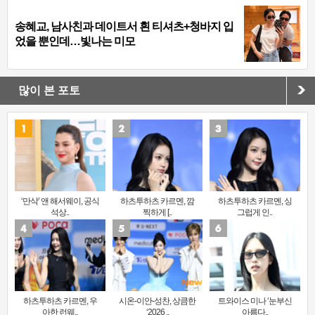
송혜교, 남사친과 데이트서 흰 티셔츠+청바지 입
었을 뿐인데…빛나는 미모
많이 본 포토
‘만삭’ 앤 해서웨이, 공식
하츠투하츠 카르멘, 깜
하츠투하츠 카르멘, 싱
석상..
찍하게 [..
그럽게 인..
하츠투하츠 카르멘, 우
시온-이안-성찬, 상큼한
트와이스 미나 ‘눈부신
아한 런웨..
‘2026 ..
아름다..