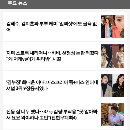
주요 뉴스
김혜수, 김지훈과 부부 케미 ‘얼빡샷’에도 굴욕 없
어
지퍼 스르륵 내리더니‥비비, 선정성 논란 터졌다
“왜 저래vs이게 워터밤” 시끌
‘김부장’ 최대훈 아내, 미스코리아 善+미스 인터내
셔널 3위 ♥장윤서였다
신동 살 너무 뺐나‥37㎏ 감량 부작용 “못 알아봐
서 요요 와야하나 고민”(전현무계획4)