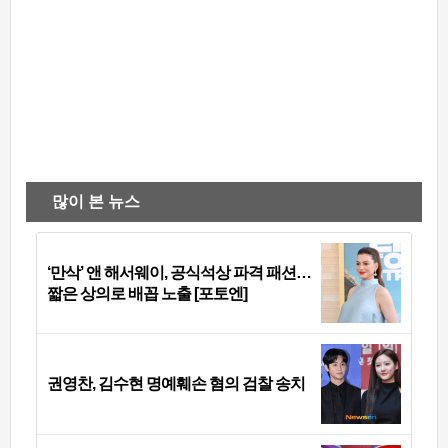
많이 본 뉴스
‘만삭’ 앤 해서웨이, 공식석상 파격 패션…
짧은 상의로 배꼽 노출 [포토엔]
권영찬, 김수현 명예훼손 혐의 검찰 송치