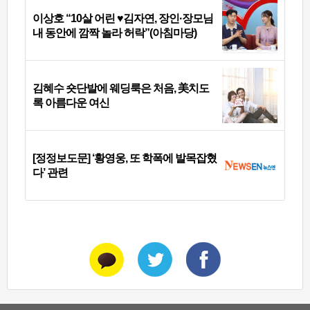
이상호 “10살 어린 ♥김자연, 장인·장모님
내 동안에 깜짝 놀라 허락”(아침마당)
김혜수 숏단발에 웨딩룩은 처음, 美치도
록 아름다운 여신
[정정보도문] ‘황영웅, 또 학폭에 발목잡혔
다’ 관련