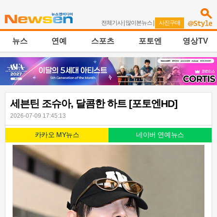
전체기사
|
많이본뉴스
|
사진구매
뉴스
연예
스포츠
포토엔
영상TV
세븐틴 조슈아, 달콤한 하트 [포토엔HD]
2026-07-09 17:45:13
카카오 MY뉴스
네이버 연예뉴스