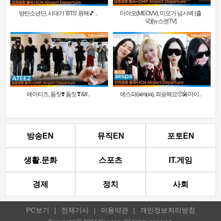
방탄소년단, 시대가 ‘BTS’ 원해🎵 ..
미야오(MEOVV), 미모가 넘사벽 (출
국)[뉴스엔TV]
에이티즈, 둠칫❣️ 둠칫❣&#..
에스파(aespa), 죄송해요🥺🎤마이..
방송EN
뮤직EN
포토EN
생활.문화
스포츠
IT.게임
경제
정치
사회
PC보기
|
전체기사
|
이용약관
|
개인정보처리방침