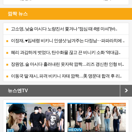
깜짝 뉴스
고소영, 낮술 마시다 노량진서 쫓겨나 “점심 때 4병 마셔”(바..
이정재, ♥임세령 비키니 인생샷 남겨주는 다정남‥파파라치에 ..
혜리 과감하게 벗었다, 탄수화물 끊고 끈 비니키 소화 ‘역대급..
장원영, 술 마시다 흘러내린 옷자락 깜짝…리즈 갱신한 인형 비..
이동국 딸 재시, 파격 비키니 자태 깜짝…美 명문대 합격 후 리..
뉴스엔TV