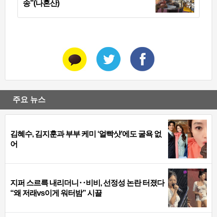
송”(나혼산)
주요 뉴스
김혜수, 김지훈과 부부 케미 ‘얼빡샷’에도 굴욕 없
어
지퍼 스르륵 내리더니‥비비, 선정성 논란 터졌다
“왜 저래vs이게 워터밤” 시끌