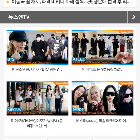
이동국 딸 재시, 파격 비키니 자태 깜짝…美 명문대 합격 후 리..
뉴스엔TV
방탄소년단, 시대가 ‘BTS’ 원해🎵 ..
에이티즈, 둠칫❣️ 둠칫❣&#..
미야오(MEOVV), 미모가 넘사벽 (출
에스파(aespa), 죄송해요🥺🎤마이..
국)[뉴스엔TV]