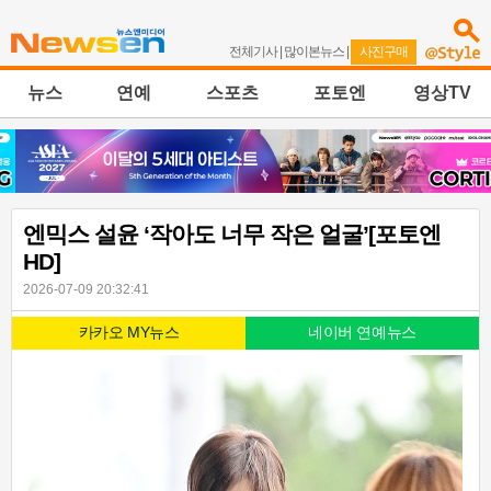
전체기사
|
많이본뉴스
|
사진구매
뉴스
연예
스포츠
포토엔
영상TV
엔믹스 설윤 ‘작아도 너무 작은 얼굴’[포토엔
HD]
2026-07-09 20:32:41
카카오 MY뉴스
네이버 연예뉴스