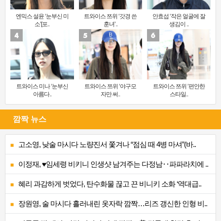
엔믹스 설윤 ‘눈부신 미
트와이스 쯔위 ‘갓경 쓴
안효섭 ‘작은 얼굴에 잘
소’[포..
훈녀’..
생김이 ..
트와이스 미나 ‘눈부신
트와이스 쯔위 ‘야구모
트와이스 쯔위 ‘편안한
아름다..
자만 써..
스타일..
깜짝 뉴스
고소영, 낮술 마시다 노량진서 쫓겨나 “점심 때 4병 마셔”(바..
이정재, ♥임세령 비키니 인생샷 남겨주는 다정남‥파파라치에 ..
혜리 과감하게 벗었다, 탄수화물 끊고 끈 비니키 소화 ‘역대급..
장원영, 술 마시다 흘러내린 옷자락 깜짝…리즈 갱신한 인형 비..