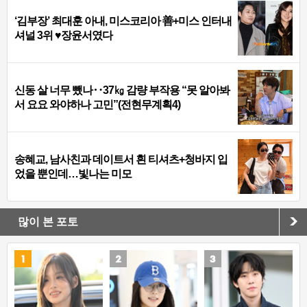
‘김부장’ 최대훈 아내, 미스코리아 善+미스 인터내
셔널 3위 ♥장윤서였다
신동 살 너무 뺐나‥37㎏ 감량 부작용 “못 알아봐
서 요요 와야하나 고민”(전현무계획4)
송혜교, 남사친과 데이트서 흰 티셔츠+청바지 입
었을 뿐인데…빛나는 미모
많이 본 포토