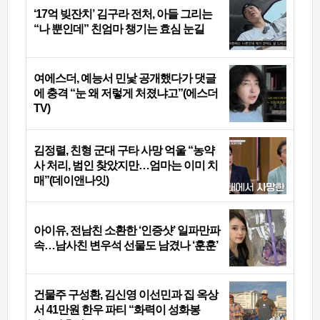
‘17억 빚잔치’ 김구라 전처, 아들 그리는
“나 뿐인데” 친엄마 챙기는 효심 눈길
여에스더, 예능서 민낯 공개했다가 댓글
에 충격 “눈 왜 저렇게 처졌냐고”(에스더
TV)
김정렬, 친형 군대 구타 사망 억울 “농약
사 처리, 범인 찾았지만…엄마는 이미 치
매”(데이앤나잇)
아이유, 전남친 소환한 ‘인증샷’ 일파만파
속…남사친 변우석 선물도 남겼나 ‘훈훈’
건물주 구성환, 김신영 이선민과 집 옥상
서 41만원 한우 파티 “화력이 성화봉